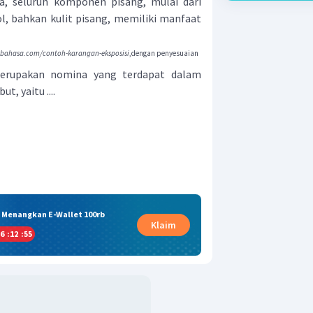
ya, seluruh komponen pisang, mulai dari
ol, bahkan kulit pisang, memiliki manfaat
nbahasa.com/contoh-karangan-eksposisi
,dengan penyesuaian
merupakan nomina yang terdapat dalam
t, yaitu ....
& Menangkan E-Wallet 100rb
Klaim
6
:
12
:
55