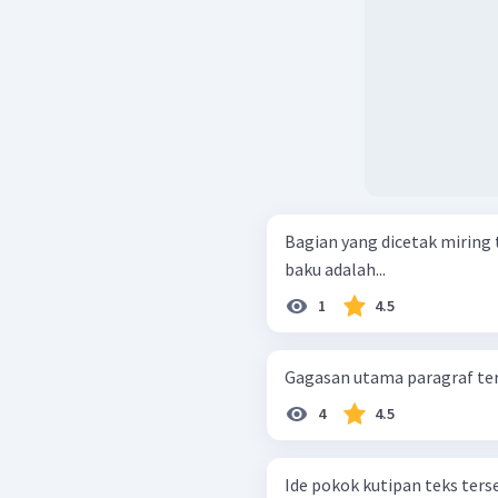
Bagian yang dicetak miring 
baku adalah...
1
4.5
Gagasan utama paragraf ters
4
4.5
Ide pokok kutipan teks terseb