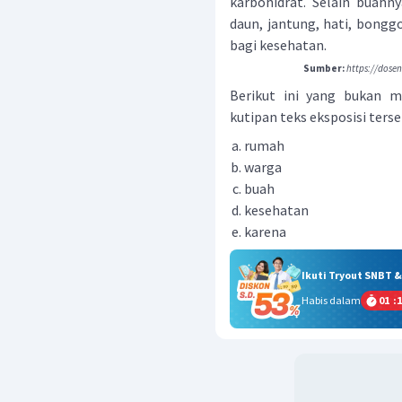
karbohidrat. Selain buahn
daun, jantung, hati, bongg
bagi kesehatan.
Sumber:
https://dose
Berikut ini yang bukan 
kutipan teks eksposisi tersebu
rumah
warga
buah
kesehatan
karena
Ikuti Tryout SNBT 
Habis dalam
01
:
1