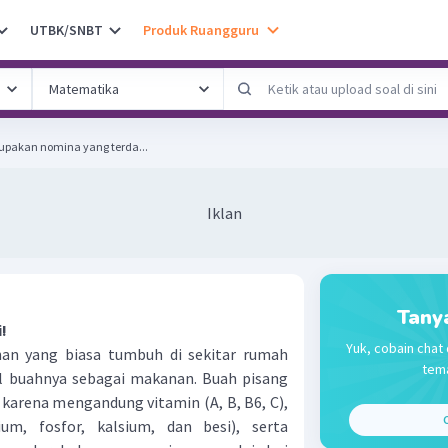
UTBK/SNBT
Produk Ruangguru
rupakan nomina yang terda...
Iklan
Tany
!
Yuk, cobain chat 
n yang biasa tumbuh di sekitar rumah
tema
il buahnya sebagai makanan. Buah pisang
 karena mengandung vitamin (A, B, B6, C),
C
um, fosfor, kalsium, dan besi), serta