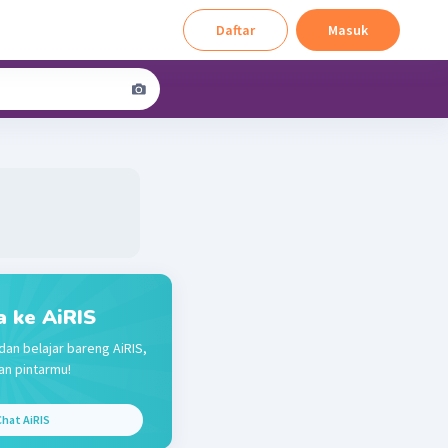
Daftar
Masuk
a ke AiRIS
dan belajar bareng AiRIS,
n pintarmu!
hat AiRIS