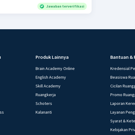
Jawaban terverifikasi
u
Produk Lainnya
Bantuan & 
Brain Academy Online
Kredensial P
English Academy
Beasiswa Ru
Skill Academy
Cicilan Ruang
Ruangkerja
Promo Ruang
Schoters
Laporan Kere
ess
Kalananti
Layanan Pen
Syarat & Ket
Kebijakan Pri