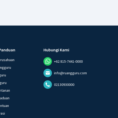
Panduan
Hubungi Kami
erusahaan
+62 815-7441-0000
angguru
info@ruangguru.com
guru
guru
02130930000
ntanan
gaduan
entuan
vasi