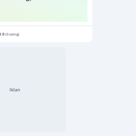
an yang tepat adalah E.
0.0
(
0 rating
)
Iklan