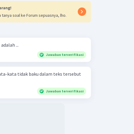
arang!
 tanya soal ke Forum sepuasnya, lho.
adalah ...
Jawaban terverifikasi
ata-kata tidak baku dalam teks tersebut
Jawaban terverifikasi