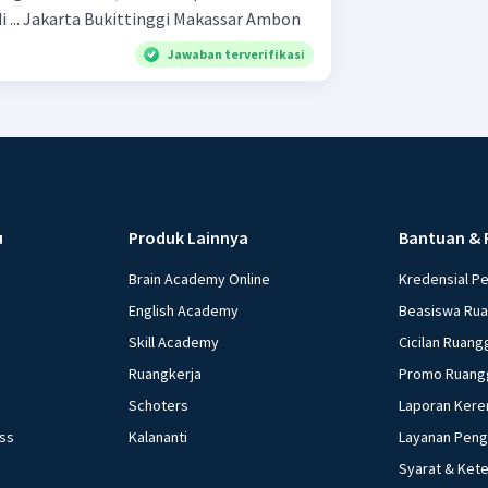
militer yang berkedudukan di ... Jakarta Bukittinggi Makassar Ambon
Jawaban terverifikasi
u
Produk Lainnya
Bantuan & 
Brain Academy Online
Kredensial P
English Academy
Beasiswa Ru
Skill Academy
Cicilan Ruang
Ruangkerja
Promo Ruang
Schoters
Laporan Kere
ess
Kalananti
Layanan Pen
Syarat & Ket