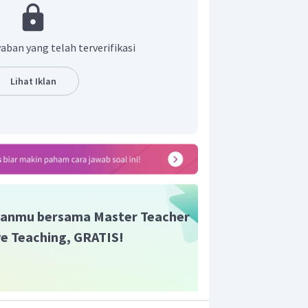
etangga) dan RW (Rukun Warga) ini
sa pendudukan Jepang di Indonesia.
adaan RT masa pendudukan Jepang
aban yang telah terverifikasi
matai-matai pribumi dalam kerja
upaya menyerahkan hasil pertanian
Lihat Iklan
akyat ke pada Jepang.
ga mengintensifkan kegiatan upacara
setiap pekannya. Didalam upacara
t gerakan
seikerei
, yaitu sikap
asu
(Dewa Matahari) yang dipercaya
 Shinto di Jepang.
Seikerei
dilakukan
kan badan menghadap matahari
anmu bersama Master Teacher
ive Teaching, GRATIS!