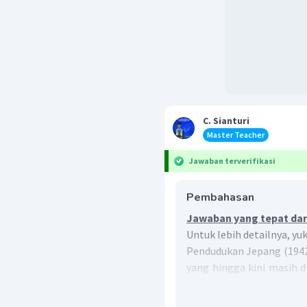
C. Sianturi
Master Teacher
Jawaban terverifikasi
Pembahasan
Jawaban yang tepat dari
Untuk lebih detailnya, yu
Pendudukan Jepang (194
yang hingga kini masih d
yaitu: