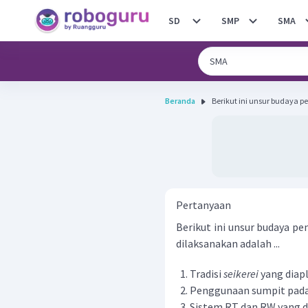
SD
SMP
SMA
Beranda
Berikut ini unsur budaya pe
Pertanyaan
Berikut ini unsur budaya p
dilaksanakan adalah ...
Tradisi
seikerei
yang diapl
Penggunaan sumpit pada
Sistem RT dan RW yang d