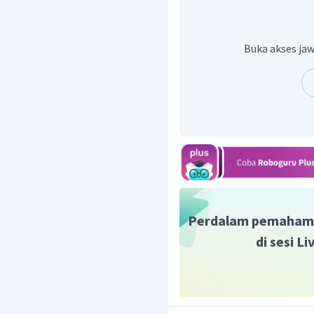
Istilah RT (Rukun T
diefektifkan pada ma
Namun tujuan keber
Buka akses jaw
bertujuan untuk me
romusha atau dalam 
dan barang lain dari r
Selain itu, Jepang ju
setiap Senin pagi, 
tersebut terdapa
menghormati
Amater
oleh penganut ajaran
dengan membungkuk
terbit.
Perdalam pemaham
di sesi L