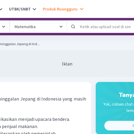
UTBK/SNBT
Produk Ruangguru
ninggalan Jepang di Ind...
Iklan
Tany
eninggalan Jepang di Indonesia yang masih
Yuk, cobain chat 
tema
ikasikan menjadi upacara bendera.
 penjual makanan.
C
iterapkan oleh pemerintah.