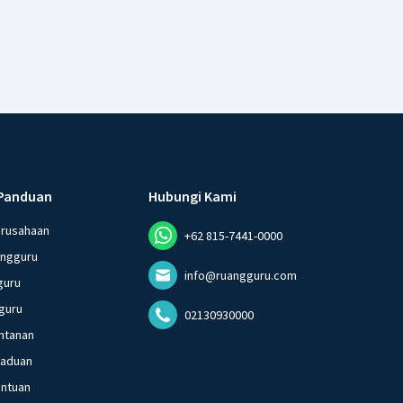
Panduan
Hubungi Kami
erusahaan
+62 815-7441-0000
angguru
info@ruangguru.com
guru
guru
02130930000
ntanan
gaduan
entuan