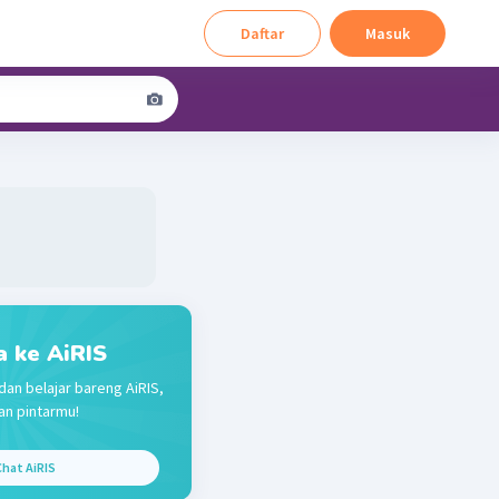
Daftar
Masuk
a ke AiRIS
dan belajar bareng AiRIS,
n pintarmu!
hat AiRIS