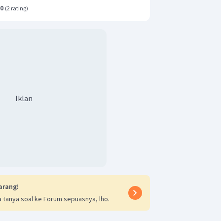
.0
(
2 rating
)
Iklan
arang!
 tanya soal ke Forum sepuasnya, lho.