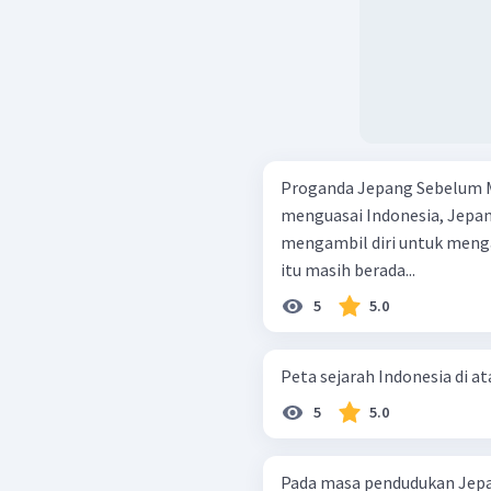
Proganda Jepang Sebelum Menguasa
menguasai Indonesia, Jepa
mengambil diri untuk menga
itu masih berada...
5
5.0
Peta sejarah Indonesia di a
5
5.0
Pada masa pendudukan Jepa