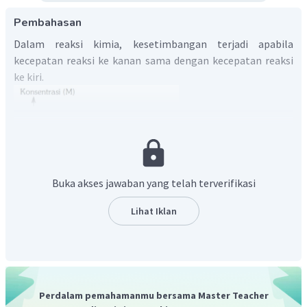
Pembahasan
Dalam reaksi kimia, kesetimbangan terjadi apabila
kecepatan reaksi ke kanan sama dengan kecepatan reaksi
ke kiri.
Buka akses jawaban yang telah terverifikasi
Dari kurva reaksi kesetimbangan di atas, dapat diketahui
Lihat Iklan
bahwa selama reaksi berlangsung, [X] dan [Z] berkurang,
sedangkan [Y] bertambah. Dengan demikian, dapat
disimpulkan bahwa X dan Z adalah pereaksi (reaktan),
sedangkan Y adalah hasil reaksi (produk).
Dengan menganalisis kurva di atas, perubahan mol reaktan
Perdalam pemahamanmu bersama Master Teacher
dan produk hingga tercapai kesetimbangan dapat