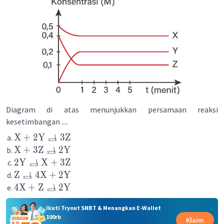
Diagram di atas menunjukkan persamaan reaksi
kesetimbangan ....
⇄
X
+
2
Y
3
Z
⇄
X
+
3
Z
2
Y
⇄
2
Y
X
+
3
Z
⇄
Z
4
X
+
2
Y
⇄
4
X
+
Z
2
Y
Ikuti Tryout SNBT & Menangkan E-Wallet
100rb
Klaim