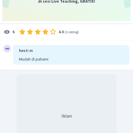
di sesi Live Teaching, GRATIS!
dituliskan dalam tabel berikut:
4.0
6
(
1 rating
)
Perbandingan mol zat-zat yang bereaksi menyatakan
perbandingan koefisien reaksi.
hesti m
X : Y : Z
= mol X : mol Y : mol Z
Mudah di pahami
= 0,1 mol : 0,3 mol : 0,2 mol
= 1 : 3 : 2
Sehingga, reaksi kesetimbangan tersebut dinyatakan
⇄
X
+
3
Z
2
Y
dengan persamaan
.
Jadi, jawaban yang benar adalah B.
Iklan