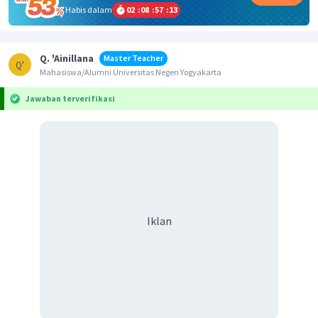
Habis dalam
02
:
08
:
57
:
13
Q. 'Ainillana
Master Teacher
Q'
Mahasiswa/Alumni Universitas Negeri Yogyakarta
Jawaban terverifikasi
Iklan