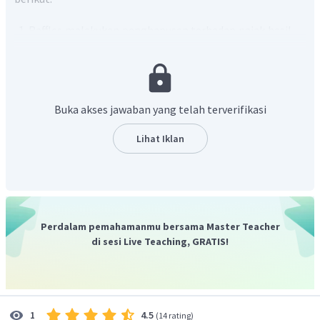
Raffles melakukan penghapusan terhadap pajak hasil
bumi dan sistem pungutan wajib yang sebelumnya
dilakukan oleh VOC.
Petani yang sebelumnya diatur dalam proses
pemilihan tanaman yang ditanam, pada era Raffles
Buka akses jawaban yang telah terverifikasi
diberi kebebasan dalam penanaman tanaman
eksport.
Lihat Iklan
Melakukan monopoli dagang untuk komoditas garam
dan minuman keras.
Menerapkan sistem pajak secara perorangan.
Melakukan pembagian pajak berdasarkan sistem
sewa tanah, sewa tanah pada jaman Raffles terbagi
Perdalam pemahamanmu bersama Master Teacher
menjadi 3 jenis yaitu Kelas I, Kelas II dan Kelas III.
di sesi Live Teaching, GRATIS!
Dengan demikian, jawaban yang tepat adalah C.
4.5
1
(
14 rating
)