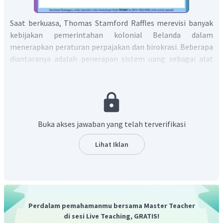
Saat berkuasa, Thomas Stamford Raffles merevisi banyak
kebijakan pemerintahan kolonial Belanda dalam
menerapkan peraturan perpajakan dan birokrasi. Beberapa
diantaranya adalah penerapan sistem uang sebagai alat
pembayaran pajak yang sah, sehingga tidak lagi
menggunakan hasil bumi. Kebijakan lainnya mencakup
penghapusan kerja rodi dan perbudakan seiring dengan
berkembangnya liberalisme di Inggris, penetapan sistem
pasar bebas, serta membagi wilayah kekuasaan Pulau Jawa
Buka akses jawaban yang telah terverifikasi
menjadi 16 karesidenan yang masih berlaku di Indonesia
hingga sekitar tahun 1960-an.
Lihat Iklan
Oleh karena itu, jawaban yang paling tepat adalah B.
Perdalam pemahamanmu bersama Master Teacher
di sesi Live Teaching, GRATIS!