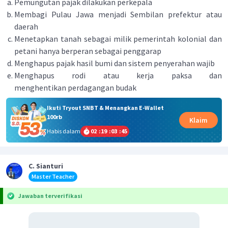
Pemungutan pajak dilakukan perkepala
Membagi Pulau Jawa menjadi Sembilan prefektur atau
daerah
Menetapkan tanah sebagai milik pemerintah kolonial dan
petani hanya berperan sebagai penggarap
Menghapus pajak hasil bumi dan sistem penyerahan wajib
Menghapus rodi atau kerja paksa dan
menghentikan perdagangan budak
Ikuti Tryout SNBT & Menangkan E-Wallet
100rb
Klaim
Habis dalam
02
:
19
:
03
:
45
C. Sianturi
Master Teacher
Jawaban terverifikasi