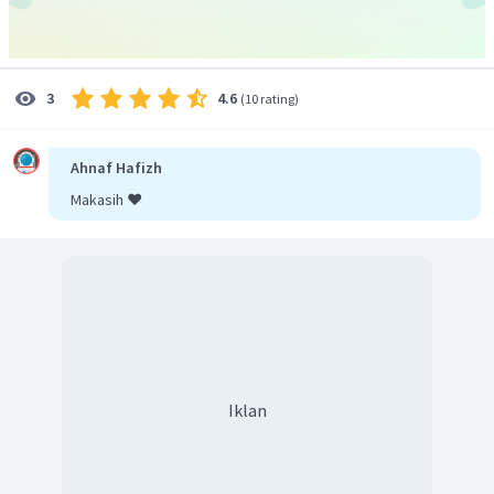
4.6
3
(
10 rating
)
Ahnaf Hafizh
Makasih ❤️
Iklan