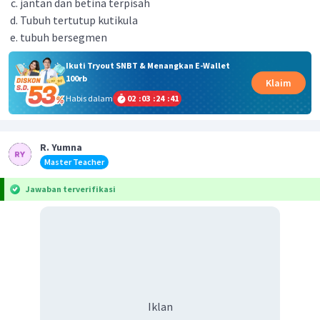
jantan dan betina terpisah
Tubuh tertutup kutikula
tubuh bersegmen
Ikuti Tryout SNBT & Menangkan E-Wallet
100rb
Klaim
Habis dalam
02
:
03
:
24
:
41
R. Yumna
Master Teacher
Jawaban terverifikasi
Iklan