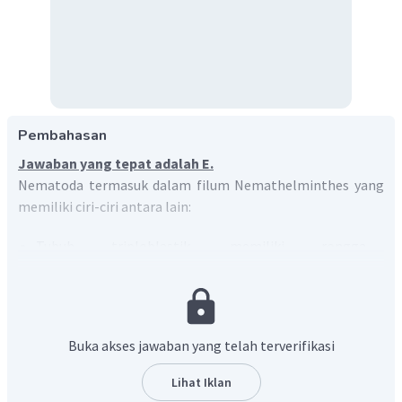
Pembahasan
Jawaban yang tepat adalah E.
Nematoda termasuk dalam filum Nemathelminthes yang
memiliki ciri-ciri antara lain:
Tubuh triploblastik, memiliki rongga
semu/pseudocoelom, simetri bilateral
Bentuk tubuh silindris gilig (meruncing di bagian
ujung tubuhnya)
Alat kelamin jantan dan betina terpisah atau bersifat
Buka akses jawaban yang telah terverifikasi
gonokoris
Tubuh tertutup kutikula, tidak bersegmen
Lihat Iklan