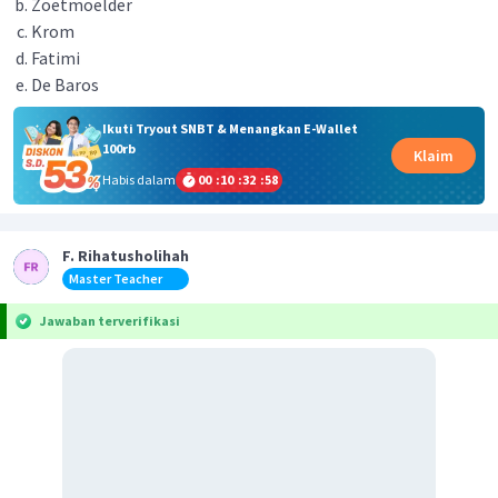
Zoetmoelder
Krom
Fatimi
De Baros
Ikuti Tryout SNBT & Menangkan E-Wallet
100rb
Klaim
Habis dalam
00
:
10
:
32
:
58
F. Rihatusholihah
Master Teacher
Jawaban terverifikasi