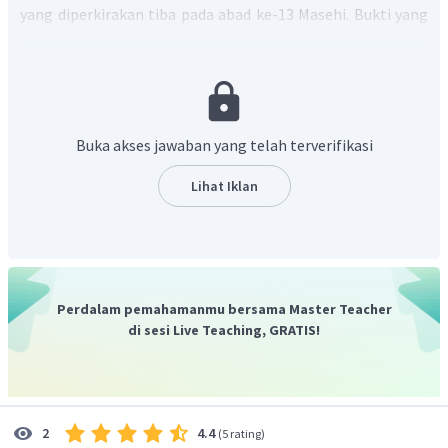
yang diperkirakan tiba pada abad ke-13 Masehi. Bukti yang
dianggap memperkuat teori tersebut adalah keberadaan
nisan Sultan Malik Al-Saleh dan catatan Marcopolo yang
mengatakan banyak penduduk beragama Islam di Perlak
pada tahun 1292.
Berdasarkan penjelasan tersebut, jawaban yang tepat
Buka akses jawaban yang telah terverifikasi
adalah A.
Lihat Iklan
Perdalam pemahamanmu bersama Master Teacher
di sesi Live Teaching, GRATIS!
4.4
2
(
5 rating
)