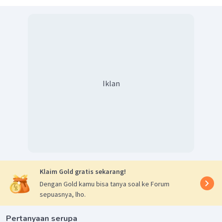
Iklan
Klaim Gold gratis sekarang!
Dengan Gold kamu bisa tanya soal ke Forum
sepuasnya, lho.
Pertanyaan serupa