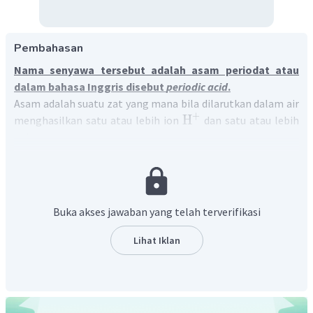
Pembahasan
Nama senyawa tersebut adalah asam periodat atau
dalam bahasa Inggris disebut
periodic
acid
.
Asam adalah suatu zat yang mana bila dilarutkan dalam air
+
H
menghasilkan satu atau lebih ion
dan satu atau lebih
anion.
Aturan penamaan asam tergantung pada ada atau tidaknya
atom oksigen pada anion. Bila asamnya tidak mengandung
oksigen, maka namanya dalam bahasa Indonesia adalah
dengan mengganti kata hidrogen pada nama senyawa
Buka akses jawaban yang telah terverifikasi
dengan kata asam. Untuk asam yang mengandung atom
oksigen (asam okso atau asam oksi) penamaannya adalah
Lihat Iklan
dengan mengganti kata ion pada nama ionnya dengan kata
asam.
−
+
HIO
→
H
+
IO
4
4
−
IO
Nama ion
adalah
ion periodat
. Sehingga, nama
4