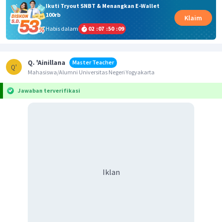
Ikuti Tryout SNBT & Menangkan E-Wallet
100rb
Klaim
Habis dalam
02
:
07
:
50
:
09
Q. 'Ainillana
Master Teacher
Q'
Mahasiswa/Alumni Universitas Negeri Yogyakarta
Jawaban terverifikasi
Iklan