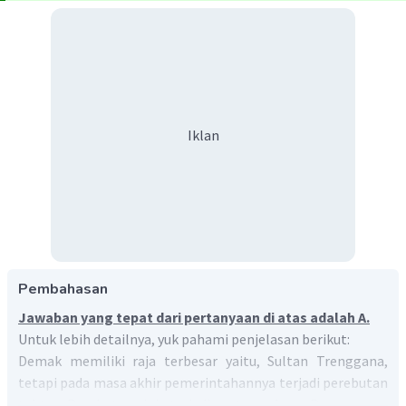
Iklan
Pembahasan
Jawaban yang tepat dari pertanyaan di atas adalah A.
Untuk lebih detailnya, yuk pahami penjelasan berikut:
Demak memiliki raja terbesar yaitu, Sultan Trenggana,
tetapi pada masa akhir pemerintahannya terjadi perebutan
tahta. Perebutan ini terjadi antara Arya Penangsang