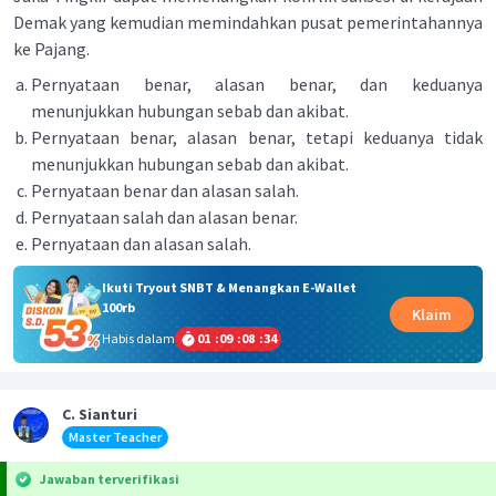
Demak yang kemudian memindahkan pusat pemerintahannya
ke Pajang.
Pernyataan benar, alasan benar, dan keduanya
menunjukkan hubungan sebab dan akibat.
Pernyataan benar, alasan benar, tetapi keduanya tidak
menunjukkan hubungan sebab dan akibat.
Pernyataan benar dan alasan salah.
Pernyataan salah dan alasan benar.
Pernyataan dan alasan salah.
Ikuti Tryout SNBT & Menangkan E-Wallet
100rb
Klaim
Habis dalam
01
:
09
:
08
:
34
C. Sianturi
Master Teacher
Jawaban terverifikasi