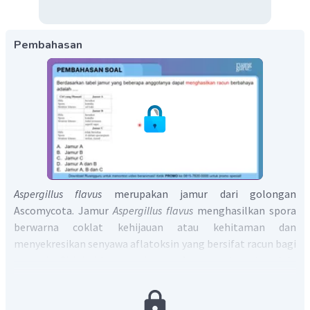
Pembahasan
Aspergillus
flavus
merupakan jamur dari golongan
Ascomycota. Jamur
Aspergillus
flavus
menghasilkan spora
berwarna coklat kehijauan atau kehitaman dan
menyekresikan senyawa aflatoksin yang bersifat racun bagi
manusia. Ciri dari jamur golongan Ascomycota antara lain
hifa bersekat, adanya konidia dan memiliki sel kaki (
foot
cell
) yang berasal dari hifa yang menegak.
Oleh karena itu, pilihan jawaban yang benar adalah A.