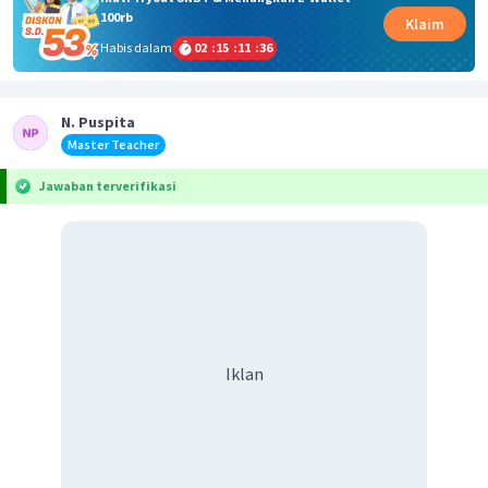
100rb
Klaim
Habis dalam
02
:
15
:
11
:
36
N. Puspita
Master Teacher
Jawaban terverifikasi
Iklan