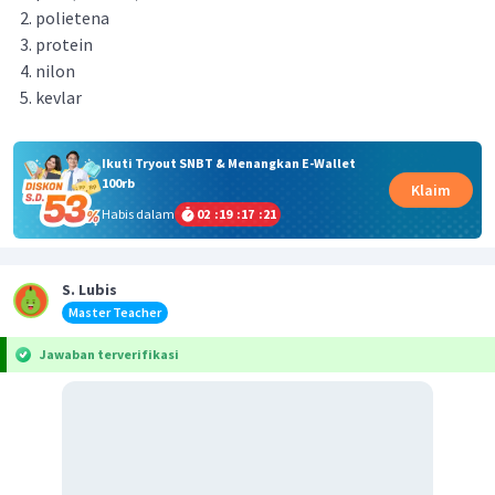
polietena
protein
nilon
kevlar
Ikuti Tryout SNBT & Menangkan E-Wallet
100rb
Klaim
Habis dalam
02
:
19
:
17
:
21
S. Lubis
Master Teacher
Jawaban terverifikasi