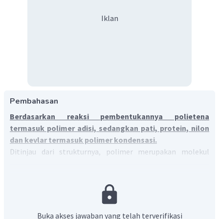
Iklan
Pembahasan
Berdasarkan reaksi pembentukannya polietena
termasuk polimer adisi, sedangkan pati, protein, nilon
dan kevlar termasuk polimer kondensasi.
Ditinjau dari strukturnya, polimer merupakan molekul
raksasa yang terbentuk dari monomer-monomer yang
terangkai secara berulang. Berdasarkan proses reaksi
pembentukannya, polimer dibedakan menjadi polimer adisi
dan polimer kondensasi.
Buka akses jawaban yang telah terverifikasi