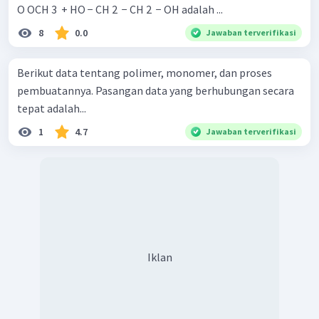
O OCH 3 ​ + HO − CH 2 ​ − CH 2 ​ − OH adalah ...
8
0.0
Jawaban terverifikasi
Berikut data tentang polimer, monomer, dan proses
pembuatannya. Pasangan data yang berhubungan secara
tepat adalah...
1
4.7
Jawaban terverifikasi
Iklan