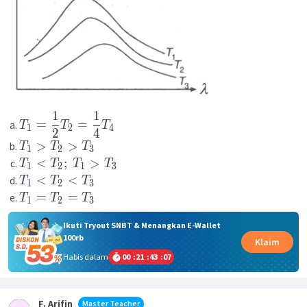
1
1
=
=
T
T
T
1
2
4
2
4
>
>
T
T
T
1
2
3
<
;
>
T
T
T
T
1
2
1
3
<
<
T
T
T
1
2
3
=
=
T
T
T
1
2
3
Ikuti Tryout SNBT & Menangkan E-Wallet
100rb
Klaim
Habis dalam
00
:
21
:
43
:
06
F. Arifin
Master Teacher