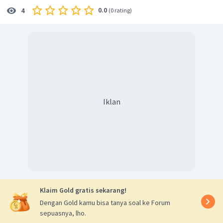
0.0
4
(
0 rating
)
Iklan
Klaim Gold gratis sekarang!
Dengan Gold kamu bisa tanya soal ke Forum
sepuasnya, lho.