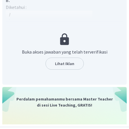
B.
Diketahui :
Buka akses jawaban yang telah terverifikasi
Lihat Iklan
Ditanya : hubungan
T
yang benar
Berdasarkan konsep pergeseran Wien, semaikin besar suhu
mutlknya maka panjang gelombang maksimum yang
diradiasikan akan semakin kecil. Maka hubungan suhu yang
>
>
benar adalah
T
T
T
1
2
3
Perdalam pemahamanmu bersama Master Teacher
Jadi, jawaban yang tepat adalah B.
di sesi Live Teaching, GRATIS!