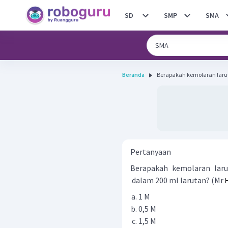
SD
SMP
SMA
Beranda
Berapakah kemolaran larut
Pertanyaan
Berapakah kemolaran la
dalam 200 ml larutan? (Mr
1 M
0,5 M
1,5 M