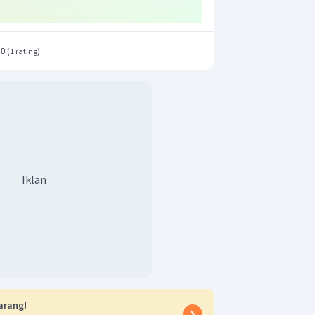
.0
(
1 rating
)
Iklan
arang!