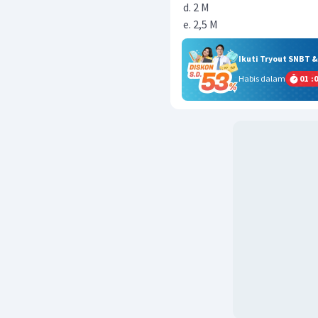
2 M
2,5 M
Ikuti Tryout SNBT 
Habis dalam
01
:
0