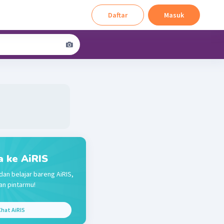
Daftar
Masuk
a ke AiRIS
dan belajar bareng AiRIS,
n pintarmu!
hat AiRIS