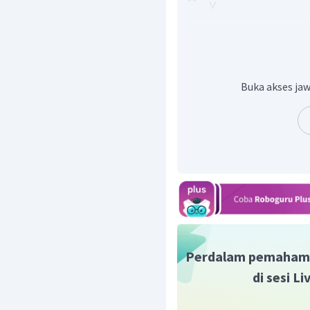
Penyelesaian:
Buka akses jaw
Jadi, tidak ada pilihan 
Perdalam pemaham
di sesi L