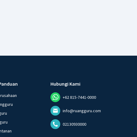
Panduan
Hubungi Kami
erusahaan
+62 815-7441-0000
angguru
info@ruangguru.com
guru
guru
02130930000
ntanan