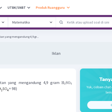
UTBK/SNBT
Produk Ruangguru
an yang mengandung 4,9 gr...
Iklan
Tany
rutan yang mengandung 4,9 gram
H
SO
2
4
Yuk, cobain chat 
= 98)
tema
C