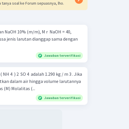
 tanya soal ke Forum sepuasnya, lho.
an NaOH 10% (m/m), M r ​ NaOH = 40,
Jawaban terverifikasi
H 4 ​ ) 2 ​ SO 4 ​ adalah 1.290 kg / m 3 . Jika
utkan dalam air hingga volume larutannya
menjadi 2 L, hitung: Molaritas (M) Molalitas (...
Jawaban terverifikasi