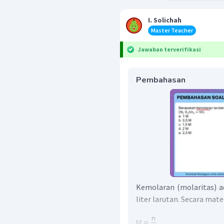
I. Solichah
Master Teacher
Jawaban terverifikasi
Pembahasan
Kemolaran (molaritas) a
liter larutan. Secara mat