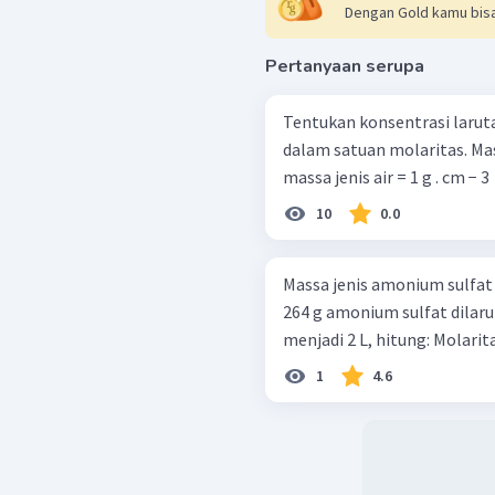
Dengan Gold kamu bisa
Pertanyaan serupa
Tentukan konsentrasi larut
dalam satuan molaritas. Massa jenis larutan dianggap sama dengan
massa jenis air = 1 g . cm − 3
10
0.0
Massa jenis amonium sulfat ( N
264 g amonium sulfat dilar
1
4.6