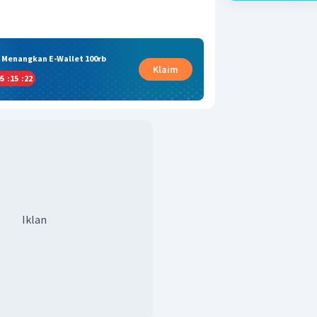
& Menangkan E-Wallet 100rb
Klaim
5
:
15
:
21
Iklan