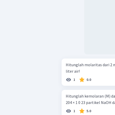
Hitunglah molaritas dari 2 
liter air!
1
0.0
Hitunglah kemolaran (M) dari 
204 × 1 0 23 partikel NaOH 
1
5.0