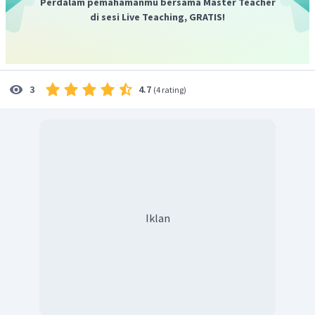
Perdalam pemahamanmu bersama Master Teacher
di sesi Live Teaching, GRATIS!
4.7
3
(
4 rating
)
Iklan