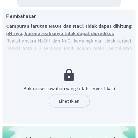
Pembahasan
Campuran larutan NaOH dan NaCl tidak dapat dihitung
pH-nya, karena reaksinya tidak dapat diprediksi.
Reaksi antara NaOH dan NaCl kemungkinan tidak terjadi.
Reaksi antara 2 senyawa ionik adalah reaksi pertukaran
antar ion. NaOH dan NaCl mempunyai kation yang sama,
+
Na
yaitu
, sehingga jika terjadi pertukaran ion antar kedua
senyawa, senyawa yang dihasilkan akan sama seperti
senyawa mula mula (NaOH dan NaCl).
Jika yang dimaksud pada soal adalah reaksi antara NaOH
Buka akses jawaban yang telah terverifikasi
dan HCl, maka reaksi tersebut akan menghasilkan garam
NaCl. Oleh karena garam NaCl terbentuk dari asam kuat
Lihat Iklan
dan basa kuat, garam ini bersifat netral dengan pH = 7.
Jadi, campuran larutan NaOH dan NaCl tidak dapat
dihitung pH-nya.