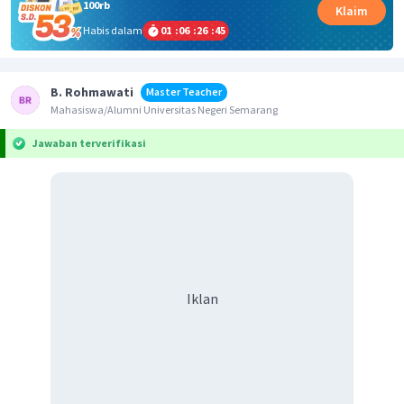
100rb
Klaim
Habis dalam
01
:
06
:
26
:
45
B. Rohmawati
Master Teacher
Mahasiswa/Alumni Universitas Negeri Semarang
Jawaban terverifikasi
Iklan