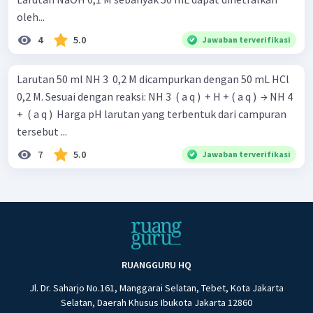
oleh...
4
5.0
Jawaban terverifikasi
Larutan 50 ml NH 3 ​ 0,2 M dicampurkan dengan 50 mL HCl
0,2 M. Sesuai dengan reaksi: NH 3 ​ ( a q ) ​ + H + ( a q ) ​ → NH 4
+ ​ ( a q ) ​ Harga pH larutan yang terbentuk dari campuran
tersebut ...
7
5.0
Jawaban terverifikasi
RUANGGURU HQ
Jl. Dr. Saharjo No.161, Manggarai Selatan, Tebet, Kota Jakarta
Selatan, Daerah Khusus Ibukota Jakarta 12860