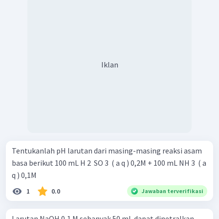
Iklan
Tentukanlah pH larutan dari masing-masing reaksi asam
basa berikut 100 mL H 2 ​ SO 3 ​ ( a q ) 0,2M + 100 mL NH 3 ​ ( a
q ) 0,1M
1
0.0
Jawaban terverifikasi
Larutan NaOH 0,1 M sebanyak 50 mL dapat dinetralkan