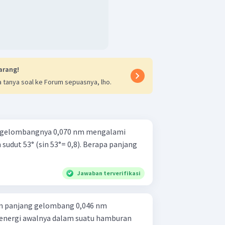
arang!
 tanya soal ke Forum sepuasnya, lho.
g gelombangnya 0,070 nm mengalami
dut 53° (sin 53°= 0,8). Berapa panjang
Jawaban terverifikasi
an panjang gelombang 0,046 nm
i energi awalnya dalam suatu hamburan