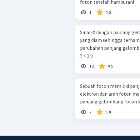
foton setelah hamburan!
1
4.5
Sinar-X dengan panjang ge
yang diam sehingga terhamb
perubahan panjang gelomban
3 × 1 0 ...
12
4.5
Sebuah foton memiliki pa
elektron dan arah foton me
panjang gelombang foton 
7
5.0