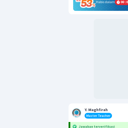
Habis dalam
00
:
0
Y. Maghfirah
Master Teacher
Jawaban terverifikasi