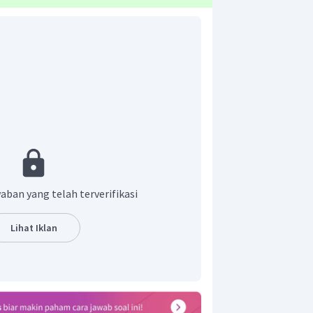
buran efek compton
aban yang telah terverifikasi
Lihat Iklan