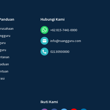
Panduan
Hubungi Kami
erusahaan
+62 815-7441-0000
angguru
info@ruangguru.com
guru
guru
02130930000
ntanan
gaduan
entuan
vasi
Ikuti Kami