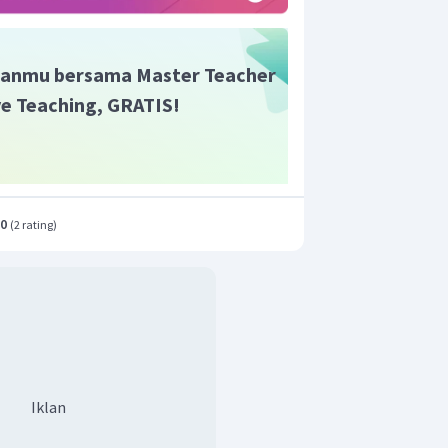
anmu bersama Master Teacher
ive Teaching, GRATIS!
.0
(
2 rating
)
Iklan