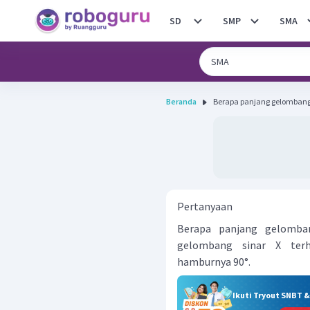
SD
SMP
SMA
Beranda
Berapa panjang gelombang s
Pertanyaan
Berapa panjang gelomban
gelombang sinar X te
hamburnya 90°.
Ikuti Tryout SNBT 