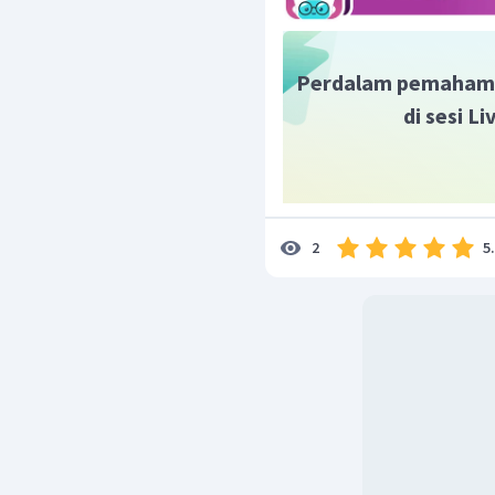
Perdalam pemaham
di sesi L
5
2