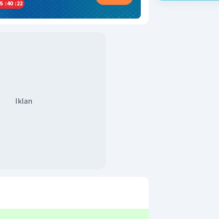
5
:
40
:
22
Iklan