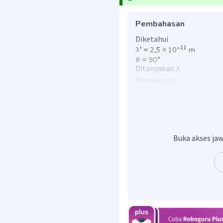
Pembahasan
Diketahui
Ditanyakan
Penyelesaian
gunakan persamaan ham
Buka akses jaw