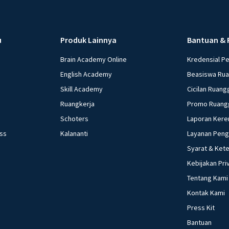
u
Produk Lainnya
Bantuan & 
Brain Academy Online
Kredensial P
English Academy
Beasiswa Ru
Skill Academy
Cicilan Ruang
Ruangkerja
Promo Ruang
Schoters
Laporan Kere
ess
Kalananti
Layanan Pen
Syarat & Ket
Kebijakan Pri
Tentang Kami
Kontak Kami
Press Kit
Bantuan