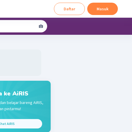
Daftar
Masuk
a ke AiRIS
dan belajar bareng AiRIS,
n pintarmu!
hat AiRIS