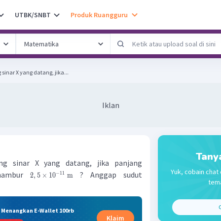
UTBK/SNBT
Produk Ruangguru
inar X yang datang, jika...
Iklan
Tany
g sinar X yang datang, jika panjang
Yuk, cobain chat 
rhambur
? Anggap sudut
−
11
2
,
5
×
1
0
m
tema
C
& Menangkan E-Wallet 100rb
Klaim