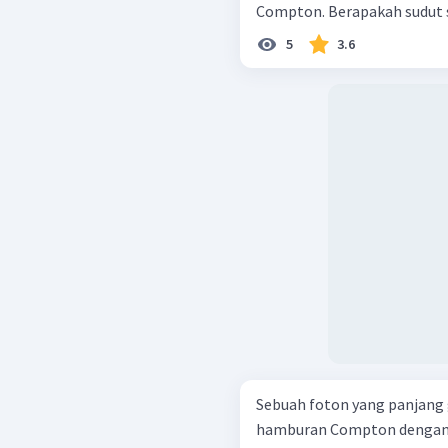
Compton. Berapakah sudut 
5
3.6
Sebuah foton yang panjan
hamburan Compton dengan 