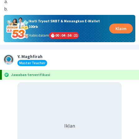
Ikuti Tryout SNBT & Menangkan E-Wallet
100rb
Klaim
Habis dalam
00
:
04
:
56
:
20
Y. Maghfirah
Master Teacher
Jawaban terverifikasi
Iklan