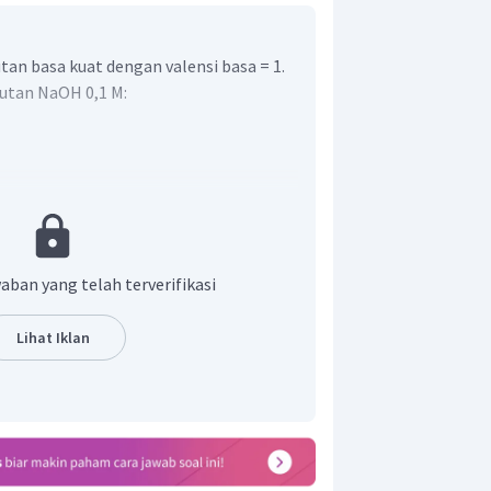
an basa kuat dengan valensi basa = 1.
utan NaOH 0,1 M:
 M:
aban yang telah terverifikasi
Lihat Iklan
an NaOH 0,1 M: