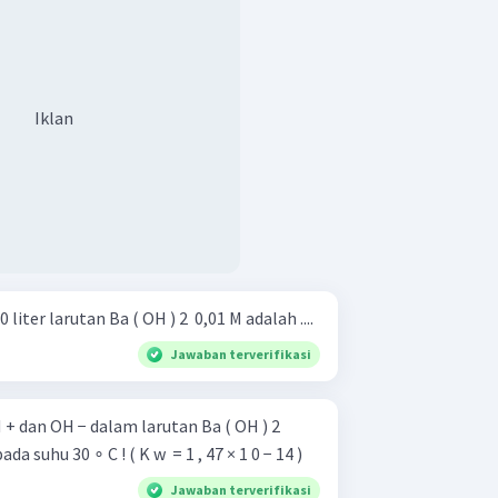
Iklan
iter larutan Ba ( OH ) 2 ​ 0,01 M adalah ....
Jawaban terverifikasi
+ dan OH − dalam larutan Ba ( OH ) 2 ​
 suhu 30 ∘ C ! ( K w ​ = 1 , 47 × 1 0 − 14 )
Jawaban terverifikasi