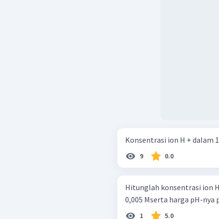
Konsentrasi ion H + dalam 10 l
9
0.0
Hitunglah konsentrasi ion H 
0,005 Mserta harga pH-nya pada
1
5.0