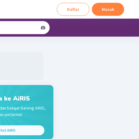
Daftar
Masuk
a ke AiRIS
dan belajar bareng AiRIS,
n pintarmu!
hat AiRIS