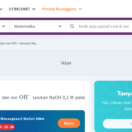
UTBK/SNBT
Produk Ruangguru
dan ion OH − larutan Na...
Iklan
Tany
−
+
OH
dan ion
larutan NaOH 0,1 M pada
Yuk, cobain chat 
tema
& Menangkan E-Wallet 100rb
Klaim
C
5
:
26
:
36