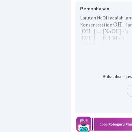
Pembahasan
Larutan NaOH adalah larut
−
OH
Konsentrasi ion
lar
−
[
OH
]
=
[
NaOH
]
⋅
b
−
[
OH
]
=
0
,
1
M
⋅
1
−
[
OH
]
=
0
,
1
−
−
1
[
OH
]
=
1
0
Nilai pH larutan NaOH 0,1
−
pOH
=
−
lo
g
[
OH
]
−
1
pOH
=
−
lo
g
1
0
Buka akses jaw
pOH
=
1
pH
=
14
−
pOH
pH
=
14
−
1
pH
=
13
+
H
Konsentrasi ion
larut
pH
=
13
−
13
pH
=
−
lo
g
1
0
+
pH
=
−
lo
g
[
H
]