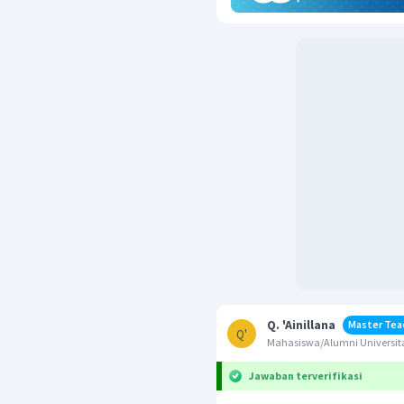
Q. 'Ainillana
Master Tea
Q'
Mahasiswa/Alumni Universita
Jawaban terverifikasi