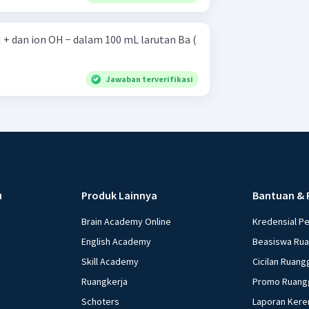
 + dan ion OH − dalam 100 mL larutan Ba (
Jawaban terverifikasi
u
Produk Lainnya
Bantuan & 
Brain Academy Online
Kredensial P
English Academy
Beasiswa Ru
Skill Academy
Cicilan Ruang
Ruangkerja
Promo Ruang
Schoters
Laporan Kere