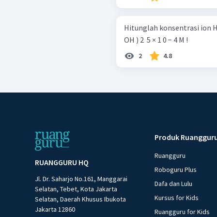
Hitunglah konsentrasi ion H
OH ) 2 ​ 5 × 1 0 − 4 M !
2
4.8
Produk Ruanggur
Ruangguru
RUANGGURU HQ
Roboguru Plus
Jl. Dr. Saharjo No.161, Manggarai
Dafa dan Lulu
Selatan, Tebet, Kota Jakarta
Kursus for Kids
Selatan, Daerah Khusus Ibukota
Jakarta 12860
Ruangguru for Kids