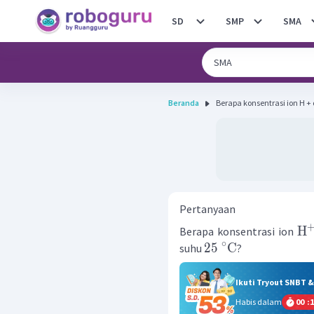
SD
SMP
SMA
Beranda
Berapa konsentrasi ion H + 
Pertanyaan
H
Berapa konsentrasi ion
∘
25
C
suhu
?
Ikuti Tryout SNBT 
Habis dalam
00
:
1