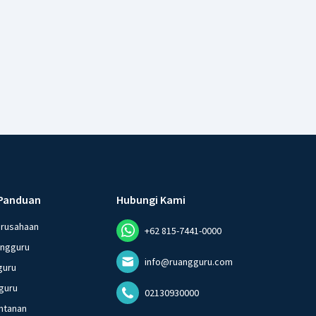
Panduan
Hubungi Kami
erusahaan
+62 815-7441-0000
angguru
info@ruangguru.com
guru
guru
02130930000
ntanan