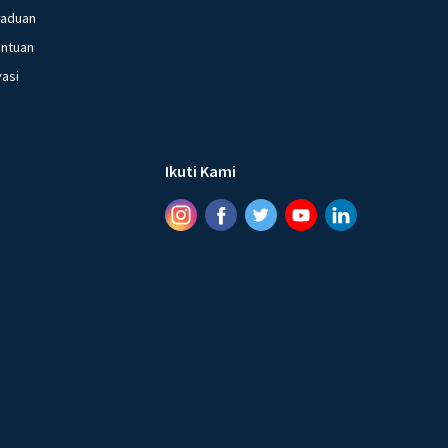
gaduan
entuan
vasi
Ikuti Kami