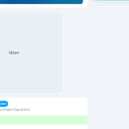
Iklan
cher
s Negeri Yogyakarta