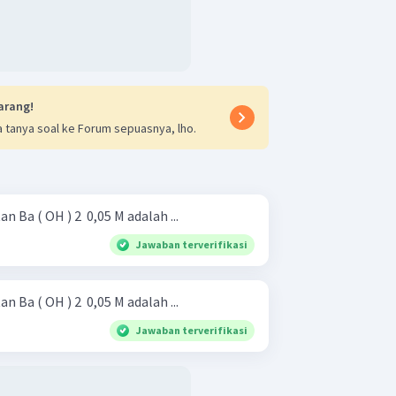
arang!
 tanya soal ke Forum sepuasnya, lho.
 Ba ( OH ) 2 ​ 0,05 M adalah ...
Jawaban terverifikasi
 Ba ( OH ) 2 ​ 0,05 M adalah ...
Jawaban terverifikasi