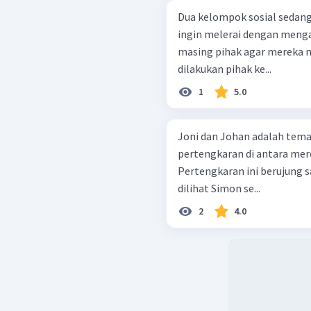
Dua kelompok sosial sedang
ingin melerai dengan meng
masing pihak agar mereka m
dilakukan pihak ke...
1
5.0
Joni dan Johan adalah teman
pertengkaran di antara mer
Pertengkaran ini berujung s
dilihat Simon se...
2
4.0