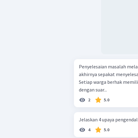
Penyelesaian masalah melal
akhirnya sepakat menyelesa
Setiap warga berhak memilih 
dengan suar...
2
5.0
Jelaskan 4 upaya pengendali
4
5.0