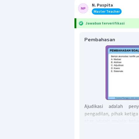
N. Puspita
Master Teacher
Jawaban terverifikasi
Pembahasan
Ajudikasi adalah pen
pengadilan, pihak ketiga
atas adalah majelis hak
jawaban yang tepat adal