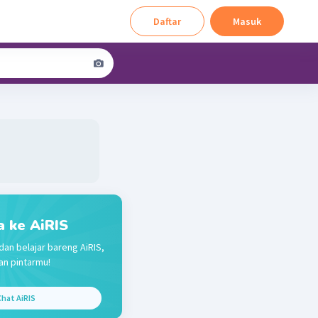
Daftar
Masuk
a ke AiRIS
dan belajar bareng AiRIS,
n pintarmu!
hat AiRIS