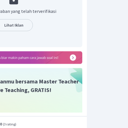
aban yang telah terverifikasi
Lihat Iklan
anmu bersama Master Teacher
ive Teaching, GRATIS!
.0
(
3 rating
)