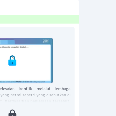
yelesaian konflik melalui lembaga
 yang netral seperti yang disebutkan di
im.
Berdasarkan penjelasan tersebut,
ah C.