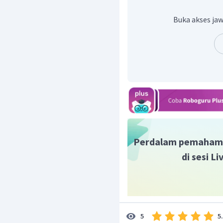
Buka akses jaw
Perdalam pemaham
di sesi L
5
5