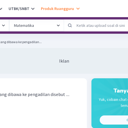
UTBK/SNBT
Produk Ruangguru
yang dibawa ke pengadilan...
Iklan
Tany
ng dibawa ke pengadilan disebut ....
Yuk, cobain chat 
tema
C