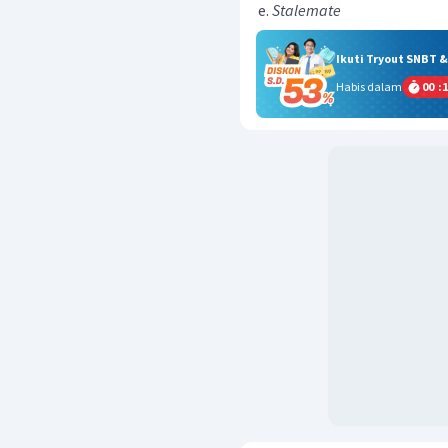
Stalemate
Ikuti Tryout SNBT 
Habis dalam
00
:
1