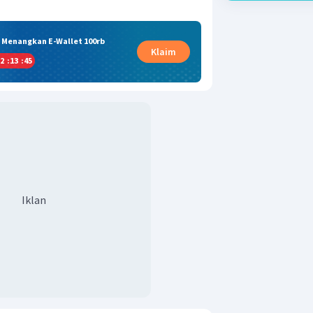
& Menangkan E-Wallet 100rb
Klaim
2
:
13
:
44
Iklan