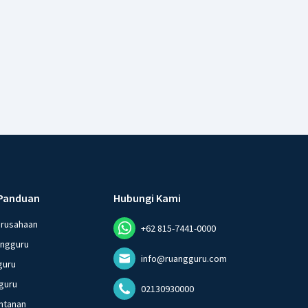
Panduan
Hubungi Kami
erusahaan
+62 815-7441-0000
angguru
info@ruangguru.com
guru
guru
02130930000
ntanan