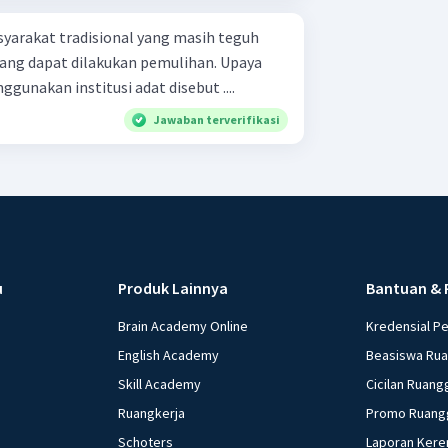
asyarakat tradisional yang masih teguh
ng dapat dilakukan pemulihan. Upaya
gunakan institusi adat disebut ....
Jawaban terverifikasi
u
Produk Lainnya
Bantuan & 
Brain Academy Online
Kredensial P
English Academy
Beasiswa Ru
Skill Academy
Cicilan Ruang
Ruangkerja
Promo Ruang
Schoters
Laporan Kere