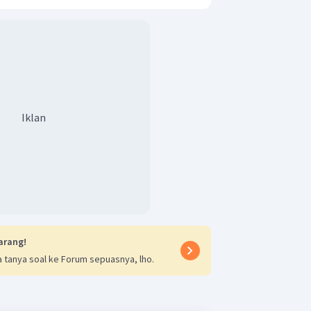
Iklan
arang!
 tanya soal ke Forum sepuasnya, lho.