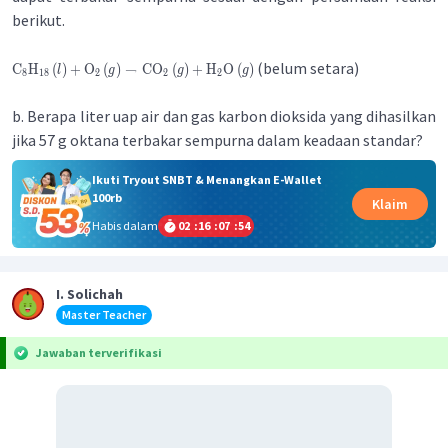
berikut.
(belum setara)
C
H
(
)
+
O
(
)
→
CO
(
)
+
H
O
(
)
l
g
g
g
8
18
2
2
2
b. Berapa liter uap air dan gas karbon dioksida yang dihasilkan
jika 57 g oktana terbakar sempurna dalam keadaan standar?
Ikuti Tryout SNBT & Menangkan E-Wallet
100rb
Klaim
Habis dalam
02
:
16
:
07
:
54
I. Solichah
Master Teacher
Jawaban terverifikasi