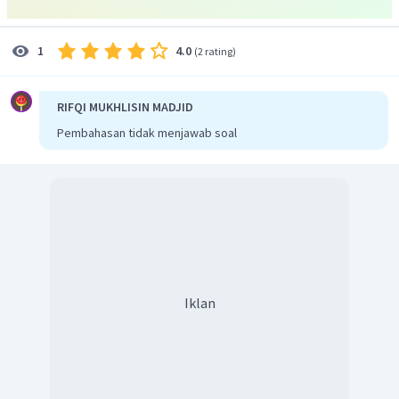
4.0
1
(
2 rating
)
RIFQI MUKHLISIN MADJID
Pembahasan tidak menjawab soal
4. Menentukan volume dari
dan
dalam keadaan
standar
Iklan
Jadi, volume
dan
dalam keadaan standar