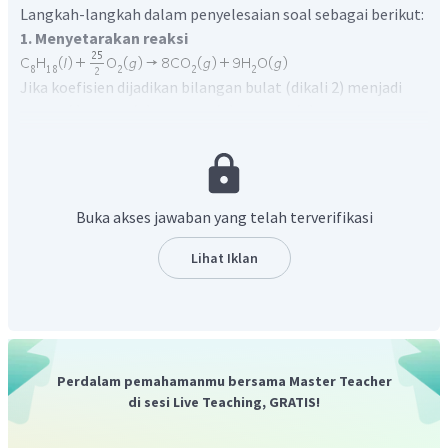
Langkah-langkah dalam penyelesaian soal sebagai berikut:
1. Menyetarakan reaksi
Jika koefisien dijadikan bilangan bulat (dikali 2) menjadi
2. Menentukan mol
Dengan menggunakan massa
dan massa atom
relatif
(Mr = 114), mol dapat dihitung dengan cara:
Buka akses jawaban yang telah terverifikasi
Lihat Iklan
3. Menghitung mol dari
dan
Menggunakan rumus perbandingan mol = perbandingan
Perdalam pemahamanmu bersama Master Teacher
koefisien
di sesi Live Teaching, GRATIS!