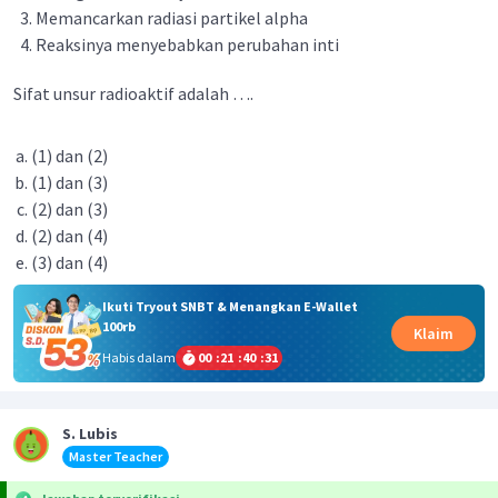
Memancarkan radiasi partikel alpha
Reaksinya menyebabkan perubahan inti
Sifat unsur radioaktif adalah ….
(1) dan (2)
(1) dan (3)
(2) dan (3)
(2) dan (4)
(3) dan (4)
Ikuti Tryout SNBT & Menangkan E-Wallet
100rb
Klaim
Habis dalam
00
:
21
:
40
:
31
S. Lubis
Master Teacher