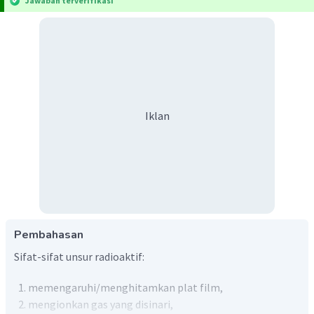
Jawaban terverifikasi
Iklan
Pembahasan
Sifat-sifat unsur radioaktif:
memengaruhi/menghitamkan plat film,
mengionkan gas yang disinari,