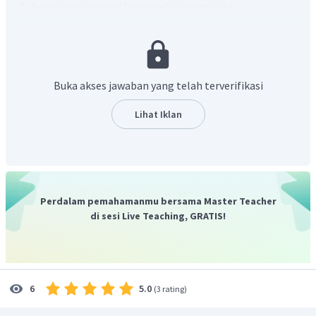
daya tembus tinggi (menembus kertas atau
lempengan logam tipis),
menyebabkan benda yang berlapis ZnS berpendar
(berfluoresensi), dan
dapat diuraikan oleh medan magnet menjadi sinar α,
Buka akses jawaban yang telah terverifikasi
β, dan γ.
Lihat Iklan
Jadi, sifat unsur radioaktif terdapat pada nomor 3 dan 4.
Perdalam pemahamanmu bersama Master Teacher
di sesi Live Teaching, GRATIS!
5.0
6
(
3 rating
)