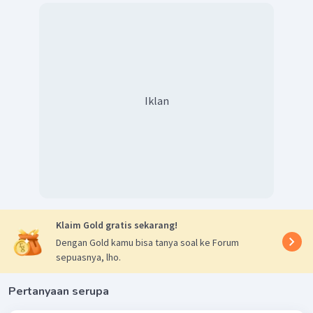
Iklan
Klaim Gold gratis sekarang!
Dengan Gold kamu bisa tanya soal ke Forum
sepuasnya, lho.
Pertanyaan serupa