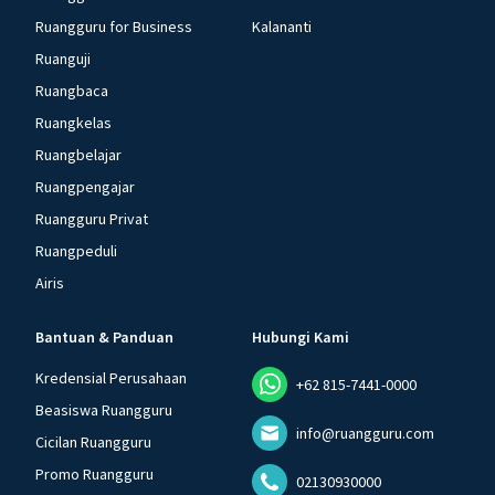
Ruangguru for Business
Kalananti
Ruanguji
Ruangbaca
Ruangkelas
Ruangbelajar
Ruangpengajar
Ruangguru Privat
Ruangpeduli
Airis
Bantuan & Panduan
Hubungi Kami
Kredensial Perusahaan
+62 815-7441-0000
Beasiswa Ruangguru
info@ruangguru.com
Cicilan Ruangguru
Promo Ruangguru
02130930000