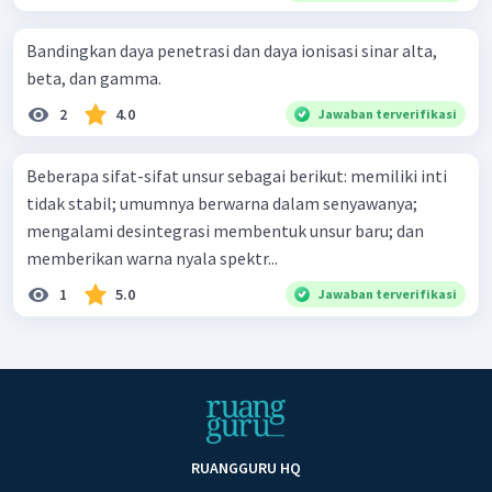
Bandingkan daya penetrasi dan daya ionisasi sinar alta,
beta, dan gamma.
2
4.0
Jawaban terverifikasi
Beberapa sifat-sifat unsur sebagai berikut: memiliki inti
tidak stabil; umumnya berwarna dalam senyawanya;
mengalami desintegrasi membentuk unsur baru; dan
memberikan warna nyala spektr...
1
5.0
Jawaban terverifikasi
RUANGGURU HQ