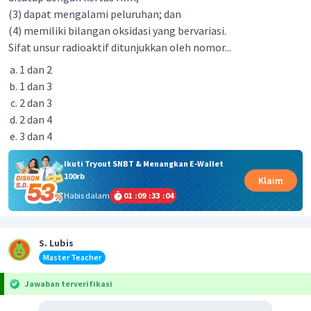
(3) dapat mengalami peluruhan; dan
(4) memiliki bilangan oksidasi yang bervariasi.
Sifat unsur radioaktif ditunjukkan oleh nomor...
1 dan 2
1 dan 3
2 dan 3
2 dan 4
3 dan 4
Ikuti Tryout SNBT & Menangkan E-Wallet
100rb
Klaim
Habis dalam
01
:
09
:
33
:
04
S. Lubis
Master Teacher
Jawaban terverifikasi