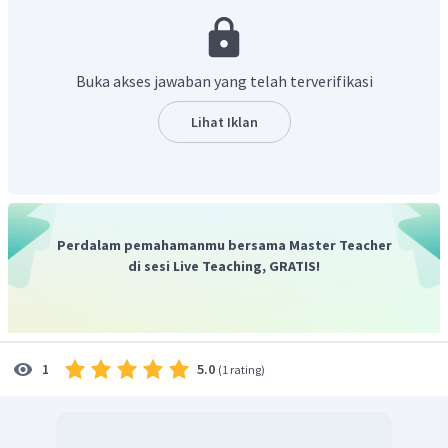
dan menghitamkan film foto.
Sinar radioaktif tidak dibelokkan oleh bidang
magnet, serta memiliki panjang gelombang yang
Buka akses jawaban yang telah terverifikasi
lebih pendek daripada panjang gelombang cahaya.
Sinar radioaktif dapat diuraikan menjadi berkas sinar
Lihat Iklan
Dari pernyataan berikut :
(1) memberikan warna spektrum nyala jika dipanaskan
(2) memancarkan sinar yang dapat merusak plat foto yang
Perdalam pemahamanmu bersama Master Teacher
ditutup dengan kertas film
di sesi Live Teaching, GRATIS!
(3) dapat mengalami peluruhan
(4) memiliki bilangan oksidasi yang bervariasi
Sifat unsur radioaktif ditunjukka oleh nomor (2) dan (3).
5.0
1
(
1 rating
)