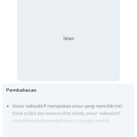
Iklan
Pembahasan
Unsur radioaktif merupakan unsur yang memiliki inti
tidak stabil dan karena sifat inilah, unsur radioaktif
mudah berubah menjadi unsur baru dan mudah
mengalami peluruhan.
Sinar radioaktif dapat menembus film foto