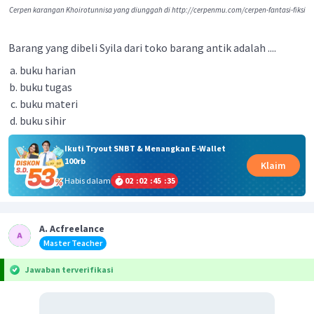
Cerpen karangan Khoirotunnisa yang diunggah di http://cerpenmu.com/cerpen-fantasi-fiksi
Barang yang dibeli Syila dari toko barang antik adalah ....
buku harian
buku tugas
buku materi
buku sihir
Ikuti Tryout SNBT & Menangkan E-Wallet
100rb
Klaim
Habis dalam
02
:
02
:
45
:
35
A. Acfreelance
Master Teacher
Jawaban terverifikasi