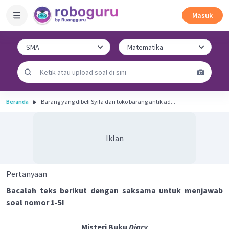
Masuk
Beranda
Barang yang dibeli Syila dari toko barang antik ad...
Iklan
Pertanyaan
Bacalah teks berikut dengan saksama untuk menjawab
soal nomor 1-5!
Misteri Buku
Diary