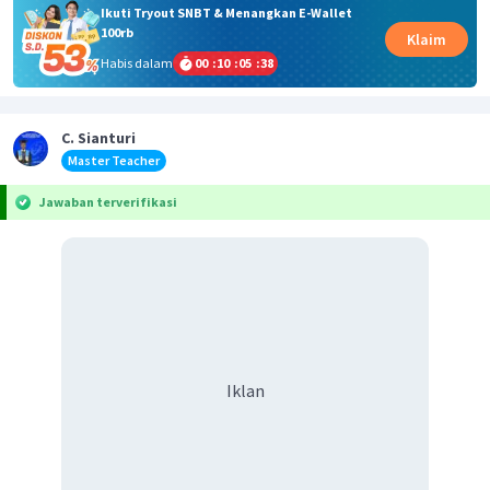
Ikuti Tryout SNBT & Menangkan E-Wallet
100rb
Klaim
Habis dalam
00
:
10
:
05
:
38
C. Sianturi
Master Teacher
Jawaban terverifikasi
Iklan