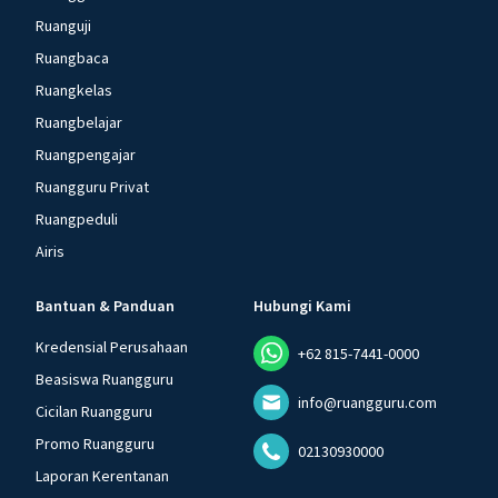
Ruanguji
Ruangbaca
Ruangkelas
Ruangbelajar
Ruangpengajar
Ruangguru Privat
Ruangpeduli
Airis
Bantuan & Panduan
Hubungi Kami
Kredensial Perusahaan
+62 815-7441-0000
Beasiswa Ruangguru
info@ruangguru.com
Cicilan Ruangguru
Promo Ruangguru
02130930000
Laporan Kerentanan