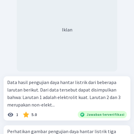
Iklan
Data hasil pengujian daya hantar listrik dari beberapa
larutan berikut. Dari data tersebut dapat disimpulkan
bahwa: Larutan 1 adalah elektrolit kuat. Larutan 2 dan 3
merupakan non-elekt...
1
5.0
Jawaban terverifikasi
Perhatikan gambar pengujian daya hantar listrik tiga