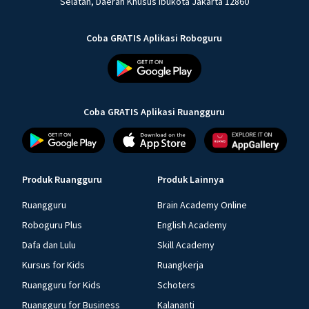
Selatan, Daerah Khusus Ibukota Jakarta 12860
Coba GRATIS Aplikasi Roboguru
Coba GRATIS Aplikasi Ruangguru
Produk Ruangguru
Produk Lainnya
Ruangguru
Brain Academy Online
Roboguru Plus
English Academy
Dafa dan Lulu
Skill Academy
Kursus for Kids
Ruangkerja
Ruangguru for Kids
Schoters
Ruangguru for Business
Kalananti