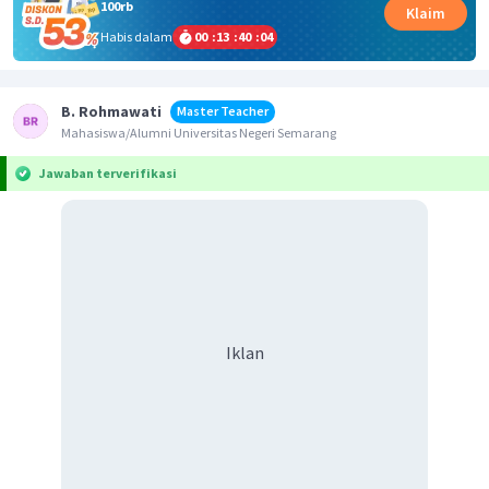
100rb
Klaim
Habis dalam
00
:
13
:
40
:
04
B. Rohmawati
Master Teacher
Mahasiswa/Alumni Universitas Negeri Semarang
Jawaban terverifikasi
Iklan