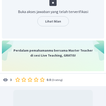
ketua Senat yang ingin Caesar turun dari jabatannya
sebagai panglima angkatan perang. Caesar yang
Buka akses jawaban yang telah terverifikasi
mengetahui jabatannya yang akan segera berakhir justru
ingin mencalonkan diri sebagai Konsul. Keinginan ini
Lihat Iklan
kemudian ditolak oleh Senat. Penolakan ini didasari oleh
banyaknya laporan yang menyebutkan bahwa Caesar
banyak melakukan kejahatan perang.
Jadi, jawaban yang tepat adalah A.
Perdalam pemahamanmu bersama Master Teacher
di sesi Live Teaching, GRATIS!
0.0
3
(
0 rating
)