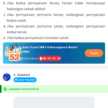
Jika kedua pernyataan benar, tetapi tidak mempunyai
hubungan sebab akibat.
Jika pernyataan pertama benar, sedangkan pernyataan
kedua salah.
Jika pernyataan pertama salah, sedangkan pernyataan
kedua benar.
Jika kedua pernyataan tersebut salah.
Ikuti Tryout SNBT & Menangkan E-Wallet
100rb
Klaim
Habis dalam
00
:
12
:
33
:
22
C. Sianturi
Master Teacher
Jawaban terverifikasi