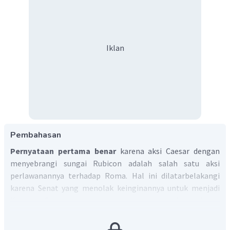
Iklan
Pembahasan
Pernyataan pertama benar
karena aksi Caesar dengan
menyebrangi sungai Rubicon adalah salah satu aksi
perlawanannya terhadap Roma. Hal ini dilatarbelakangi
karena Senat yang menolak keinginannya untuk menjadi
Konsul. Caesar menganggap penolakan ini sebagai
perlakuan tidak adil.
Pernyataan kedua benar.
Pompeius yang merupakan