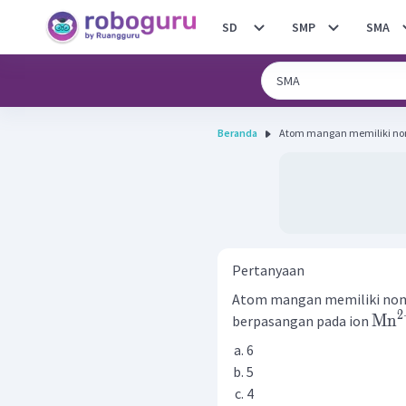
SD
SMP
SMA
Beranda
Atom mangan memiliki nomo
Pertanyaan
Atom mangan memiliki nomo
2
Mn
berpasangan pada ion
6
5
4