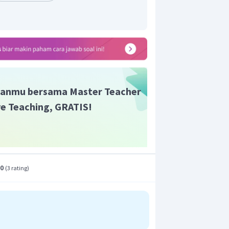
anmu bersama Master Teacher
ive Teaching, GRATIS!
.0
(
3 rating
)