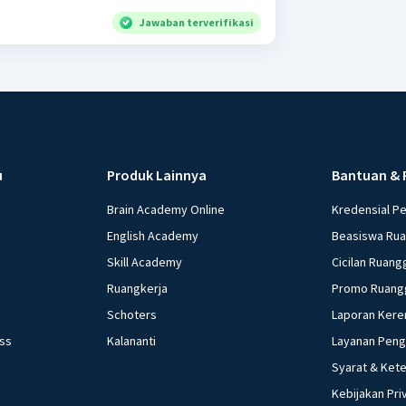
Jawaban terverifikasi
u
Produk Lainnya
Bantuan & 
Brain Academy Online
Kredensial P
English Academy
Beasiswa Ru
Skill Academy
Cicilan Ruang
Ruangkerja
Promo Ruang
Schoters
Laporan Kere
ess
Kalananti
Layanan Pen
Syarat & Ket
Kebijakan Pri