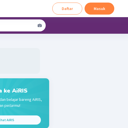
Daftar
Masuk
a ke AiRIS
dan belajar bareng AiRIS,
n pintarmu!
hat AiRIS