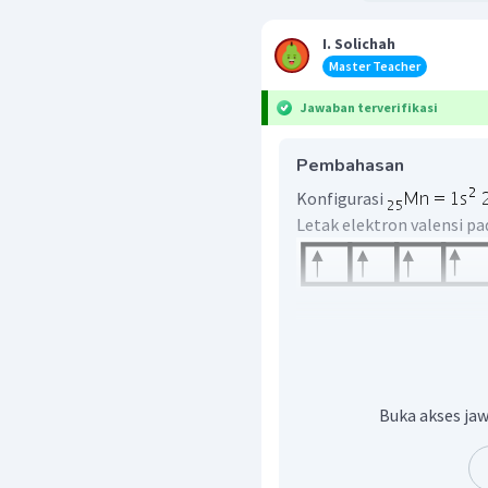
I. Solichah
Master Teacher
Jawaban terverifikasi
Pembahasan
Konfigurasi
Letak elektron valensi p
Maka jumlah elektron yan
Buka akses jaw