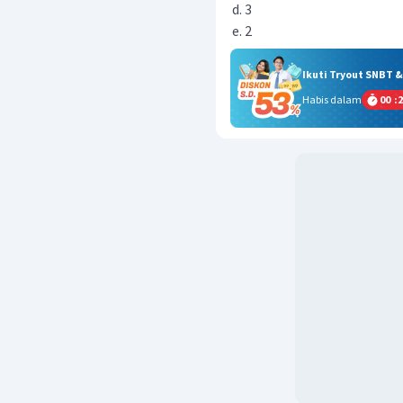
3
2
Ikuti Tryout SNBT 
Habis dalam
00
:
2