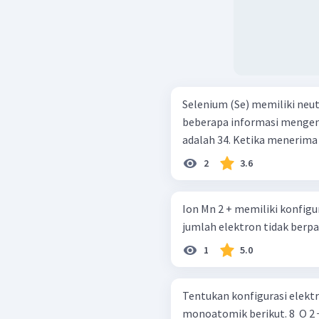
Selenium (Se) memiliki neut
beberapa informasi mengenai atom ter
adalah 34. Ketika men
2
3.6
Ion Mn 2 + memiliki konfigura
jumlah elektron tidak berp
1
5.0
Tentukan konfigurasi elektr
monoatomik berikut. 8 ​ O