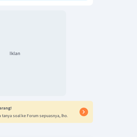
Iklan
arang!
 tanya soal ke Forum sepuasnya, lho.