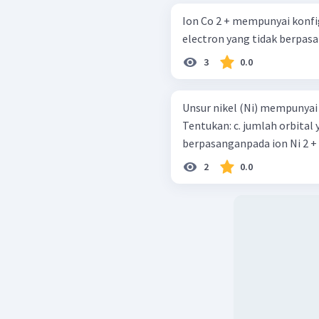
Ion Co 2 + mempunyai konfigu
electron yang tidak berpasan
3
0.0
Unsur nikel (Ni) mempunya
Tentukan: c. jumlah orbital yang ditempati oleh elektron
berpasanganpada ion Ni 2 +
2
0.0