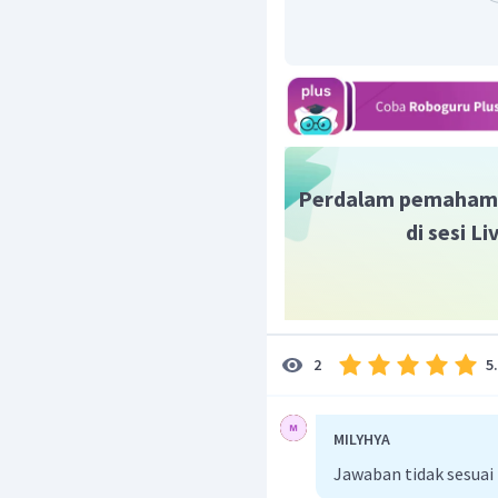
Perdalam pemaham
di sesi L
5
2
MILYHYA
Jawaban tidak sesuai