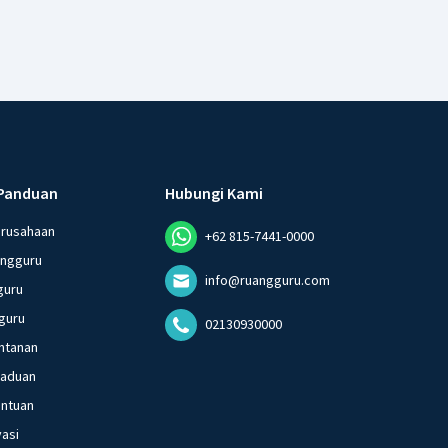
Panduan
Hubungi Kami
erusahaan
+62 815-7441-0000
angguru
info@ruangguru.com
guru
guru
02130930000
ntanan
gaduan
entuan
vasi