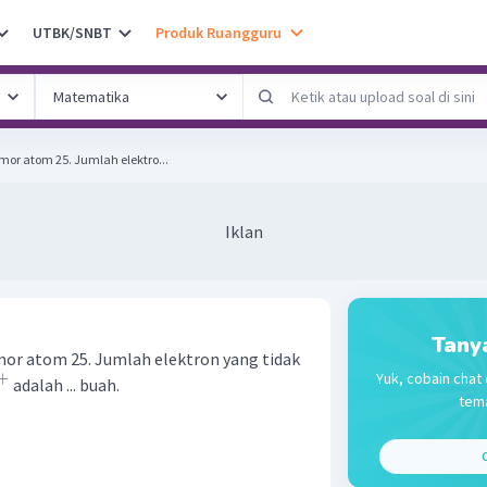
UTBK/SNBT
Produk Ruangguru
r atom 25. Jumlah elektro...
Iklan
Tany
r atom 25. Jumlah elektron yang tidak
Yuk, cobain chat 
+
adalah ... buah.
tema
C