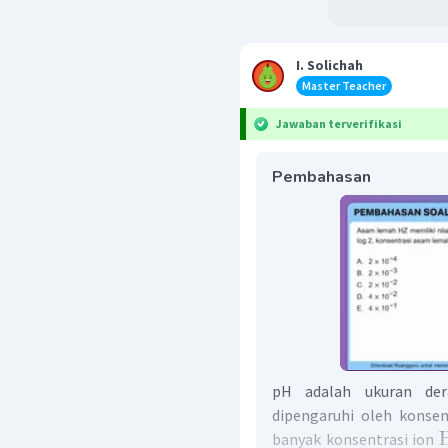
I. Solichah
Master Teacher
Jawaban terverifikasi
Pembahasan
pH adalah ukuran der
dipengaruhi oleh konse
banyak konsentrasi ion