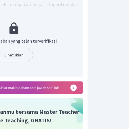
 pH merupakan negatif logaritma dari
+
H
un hubungan konsentrasi
dan
ah melalui persamaan berikut:
H
=
4
−
lo
g
2
+
−
4
=
2
×
1
0
aban yang telah terverifikasi
]
=
K
×
M
a
a
4
−
6
=
1
0
×
M
a
Lihat Iklan
2
2
−
6
=
(
1
0
×
M
)
a
8
−
6
=
1
0
×
M
a
−
2
=
4
×
1
0
a
n tersebut maka jawaban yang benar
anmu bersama Master Teacher
ive Teaching, GRATIS!