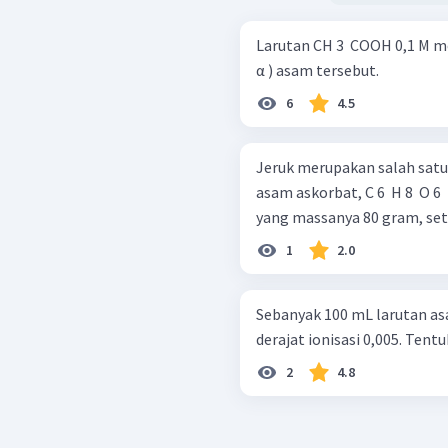
Larutan CH 3 ​ COOH 0,1 M me
α ) asam tersebut.
6
4.5
Jeruk merupakan salah sat
asam askorbat, C 6 ​ H 8 ​ O 6 ​ 
yang massanya 80 gram, sete
1
2.0
Sebanyak 100 mL larutan a
derajat ionisasi 0,005. Tent
2
4.8