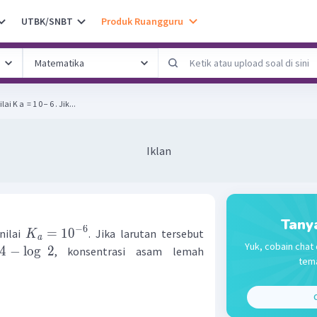
UTBK/SNBT
Produk Ruangguru
 a ​ = 1 0 − 6 . Jik...
Iklan
Tany
−
6
=
1
0
nilai
. Jika larutan tersebut
K
a
Yuk, cobain chat 
4
−
lo
g
2
, konsentrasi asam lemah
tema
C