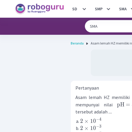
SD
SMP
SMA
Beranda
Asam lemah HZ memiliki nilai K
Pertanyaan
Asam lemah HZ memiliki 
pH
=
mempunyai nilai
tersebut adalah ....
−
4
2
×
1
0
−
3
2
×
1
0