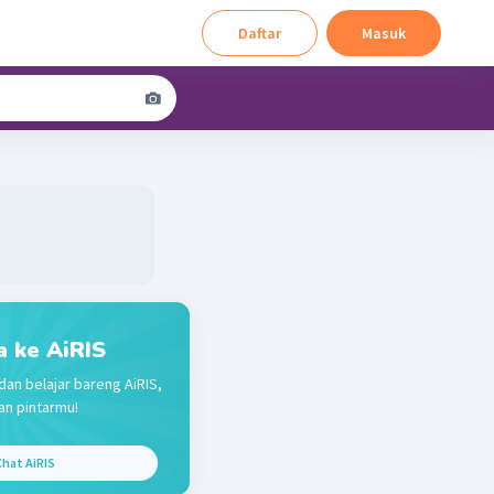
Daftar
Masuk
a ke AiRIS
dan belajar bareng AiRIS,
n pintarmu!
hat AiRIS