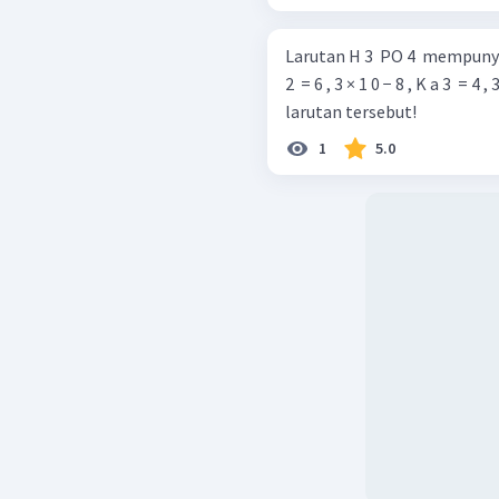
Larutan H 3 ​ PO 4 ​ mempunyai tiga harga K a ​ .
2 ​ = 6 , 3 × 1 0 − 8 , K a 3 ​ = 4 , 3 × 1 0 − 13 . Tentu
larutan tersebut!
1
5.0