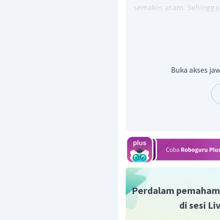
semakin asam. Sehingga
+
H
konsentrasi
. Adap
konsentrasi larutan adal
p
[
H
Buka akses jaw
+
[
H
−
2
×
1
0
−
4
(
2
×
1
0
)
−
4
×
1
0
M
Berdasarkan pengerjaa
adalah D
.
Perdalam pemaham
di sesi L