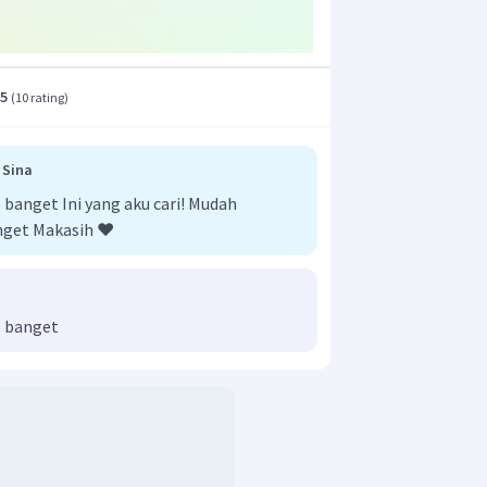
.5
(
10 rating
)
 Sina
anget Ini yang aku cari! Mudah
nget Makasih ❤️
 banget