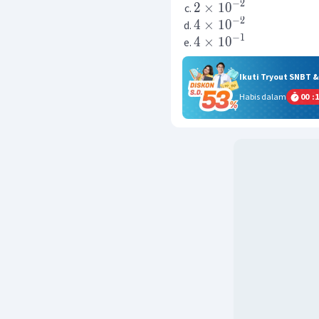
−
2
2
×
1
0
−
2
4
×
1
0
−
1
4
×
1
0
Ikuti Tryout SNBT 
Habis dalam
00
:
1