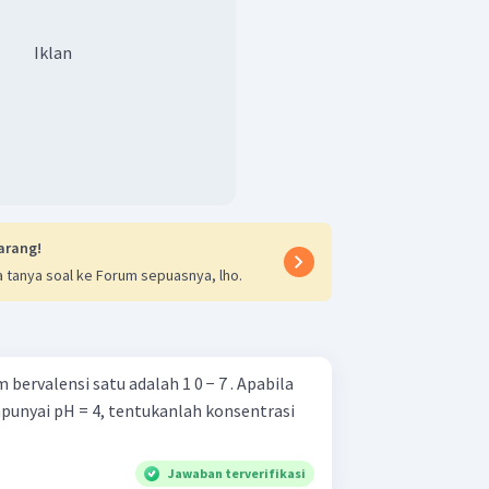
Iklan
arang!
 tanya soal ke Forum sepuasnya, lho.
 bervalensi satu adalah 1 0 − 7 . Apabila
unyai pH = 4, tentukanlah konsentrasi
Jawaban terverifikasi