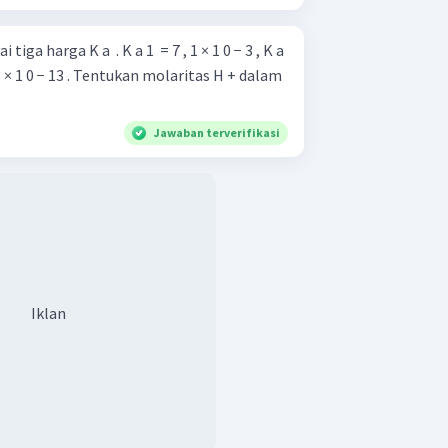
 K a 1 ​ = 7 , 1 × 1 0 − 3 , K a
kan molaritas H + dalam
Jawaban terverifikasi
Iklan