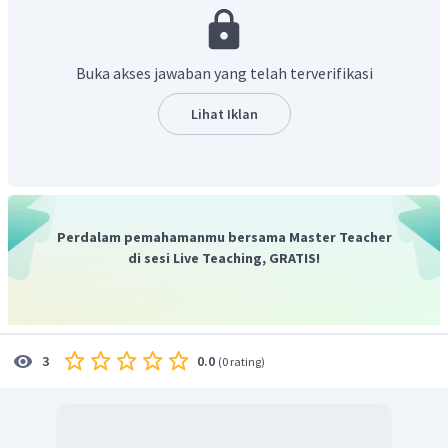
Buka akses jawaban yang telah terverifikasi
Lihat Iklan
Perdalam pemahamanmu bersama Master Teacher
di sesi Live Teaching, GRATIS!
Terlihat nilai kelarutan
lebih besar dari
.
Jadi, dapat disimpulkan bahwa
akan lebih dulu
0.0
3
(
0 rating
)
mengendap daripada
.