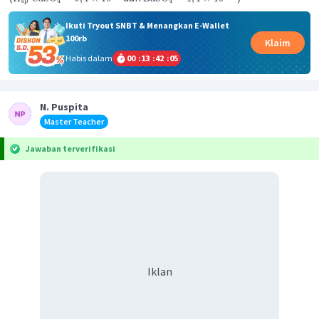
sp
4
4
Ikuti Tryout SNBT & Menangkan E-Wallet
100rb
Klaim
Habis dalam
00
:
13
:
42
:
04
N. Puspita
Master Teacher
Jawaban terverifikasi
Iklan