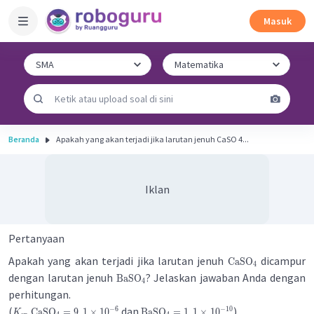
Masuk
Beranda
Apakah yang akan terjadi jika larutan jenuh CaSO 4...
Iklan
Pertanyaan
Apakah yang akan terjadi jika larutan jenuh
dicampur
CaSO
4
dengan larutan jenuh
? Jelaskan jawaban Anda dengan
BaSO
4
perhitungan.
(
dan
)
−
6
−
10
CaSO
=
9
,
1
×
1
0
BaSO
=
1
,
1
×
1
0
K