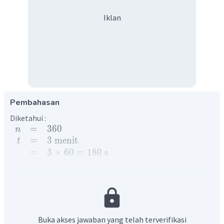
Iklan
Pembahasan
Diketahui :
=
360
n
=
3
menit
t
=
3
×
60
=
180
s
Ditanya :
=
?
f
Pembahasan :
Soal diatas dapat diselesaikan dengan hubungan frekuensi,
banyak putaran, dengan waktu.
Buka akses jawaban yang telah terverifikasi
360
n