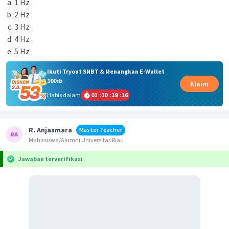
1 Hz
2 Hz
3 Hz
4 Hz
5 Hz
Ikuti Tryout SNBT & Menangkan E-Wallet
100rb
Klaim
Habis dalam
01
:
10
:
19
:
15
R. Anjasmara
Master Teacher
Mahasiswa/Alumni Universitas Riau
Jawaban terverifikasi