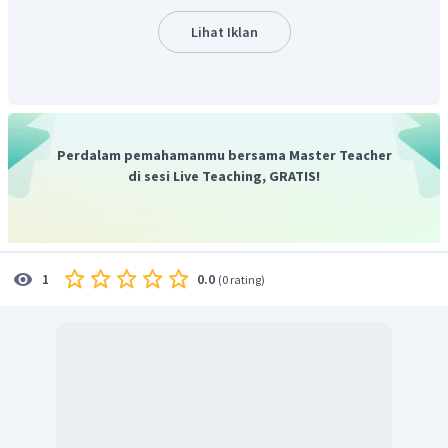
=
=
=
2
Hz
f
180
t
Lihat Iklan
Dengan demikian, maka besar frekuensi nya adalah 2 Hz.
Oleh karena itu, maka jawaban yang tepat adalah B.
Perdalam pemahamanmu bersama Master Teacher
di sesi Live Teaching, GRATIS!
0.0
1
(
0 rating
)