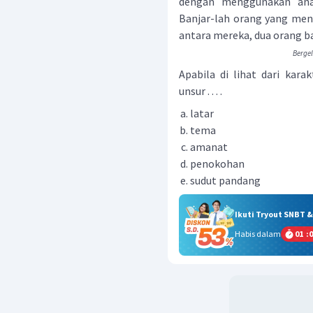
dengan menggunakan ana
Banjar-lah orang yang meny
antara mereka, dua orang b
Berge
Apabila di lihat dari karak
unsur . . . .
latar
tema
amanat
penokohan
sudut pandang
Ikuti Tryout SNBT 
Habis dalam
01
:
0