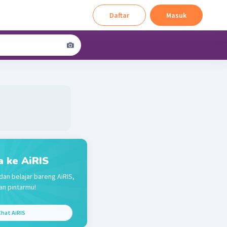
Daftar
Masuk
a ke AiRIS
dan belajar bareng AiRIS,
n pintarmu!
hat AiRIS