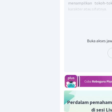
menampilkan tokoh-tok
karakter atau sifatnya.
Berdasarkan pemaparan 
unsur penokohan yang
Banjar. Hal ini dibukti
penduduk pedukuhan itu
menyebabkan lima orang i
Buka akses jaw
Dengan demikian, jawab
Perdalam pemaham
di sesi L