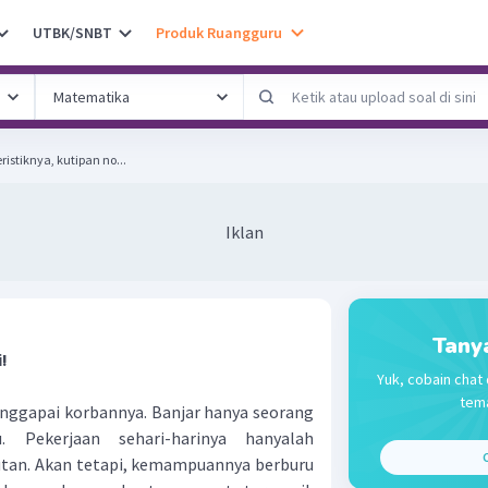
UTBK/SNBT
Produk Ruangguru
eristiknya, kutipan no...
Iklan
Tany
!
Yuk, cobain chat 
tema
gapai korban­nya. Banjar hanya seorang
. Pekerjaan sehari-harinya hanyalah
C
utan. Akan tetapi, kemampuannya berburu