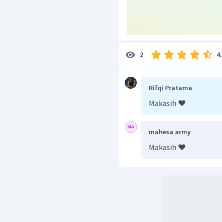
4
2
Rifqi Pratama
Makasih ❤️
mahesa army
Makasih ❤️