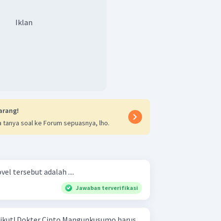
Iklan
arang!
 tanya soal ke Forum sepuasnya, lho.
el tersebut adalah ....
Jawaban terverifikasi
sumo harus