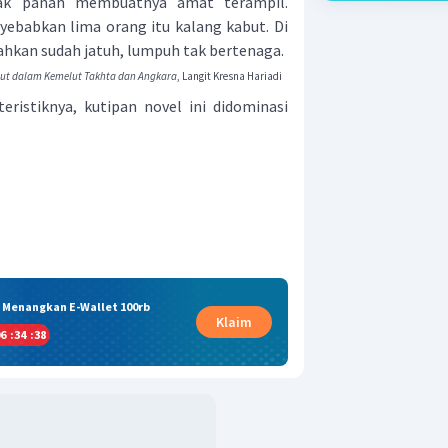
k panah membuatnya amat terampil.
ebabkan lima orang itu kalang kabut. Di
ahkan sudah jatuh, lumpuh tak bertenaga.
lut dalam Kemelut Takhta dan Angkara
, Langit Kresna Hariadi
teristiknya, kutipan novel ini didominasi
& Menangkan E-Wallet 100rb
Klaim
6
:
34
:
37