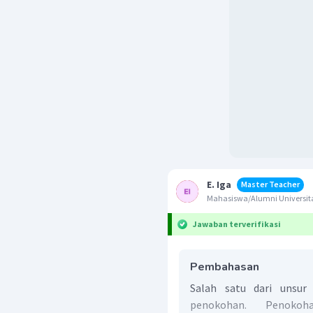
E. Iga
Master Teacher
Mahasiswa/Alumni Universi
Jawaban terverifikasi
Pembahasan
Salah satu dari unsur 
penokohan. Penoko