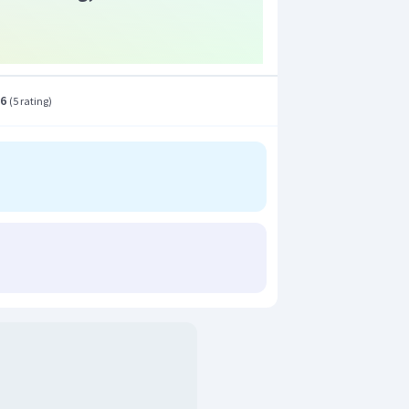
.6
(
5 rating
)