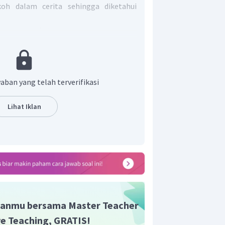
oh dalam cerita sehingga diketahui
tersebut, kutipan di atas didominasi
 membahas tentang karakter tokoh
kan oleh kalimat "Banjar hanya seorang
" dan kalimat "Banjar-lah orang yang
tu kalang kabut".
aban yang telah terverifikasi
an yang benar adalah D.
Lihat Iklan
anmu bersama Master Teacher
ive Teaching, GRATIS!