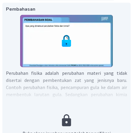
Pembahasan
Perubahan fisika adalah perubahan materi yang tidak
disertai dengan pembentukan zat yang jenisnya baru.
Contoh perubahan fisika, pencampuran gula ke dalam air
membentuk larutan gula. Sedangkan perubahan kimia
adalah suatu perubahan materi yang menghasilkan jenis
dan sifat materi berbeda (baru) dari zat semula dinamakan
(perubahan kimia dinamakan juga reaksi kimia atau reaksi).
Contoh perubahan kimia adalah pembakaran kayu, jika kayu
dibakar akan menghasilkan arang kayu.