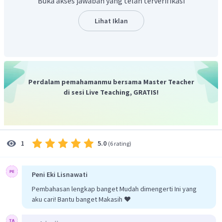
Buka akses jawaban yang telah terverifikasi
Dengan demikian, maka dapat disimpulkan bahawa
perubahan fisika adalah perubahan yang tidak
Lihat Iklan
menghasilkan zat baru dan sifat zatnya tetap sama
serta dapat kembali menjadi zat semula.. Sedangkan
perubahan kimia adalah perubahan yang menghasilkan
zat baru dimana zat baru tidak dapat kembali menjadi
zat semula dan sifatnya berbeda dari zat semula
Perdalam pemahamanmu bersama Master Teacher
di sesi Live Teaching, GRATIS!
5.0
1
(
6 rating
)
Peni Eki Lisnawati
Pembahasan lengkap banget Mudah dimengerti Ini yang
aku cari! Bantu banget Makasih ❤️