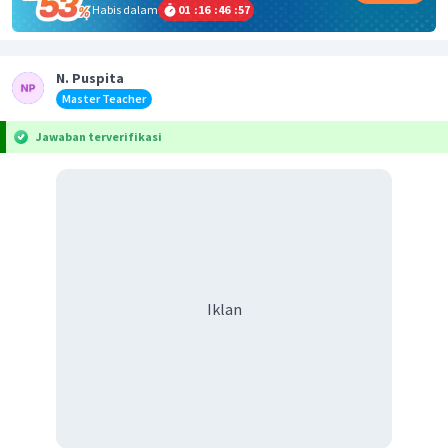
Habis dalam
01
:
16
:
46
:
57
N. Puspita
Master Teacher
Jawaban terverifikasi
Iklan