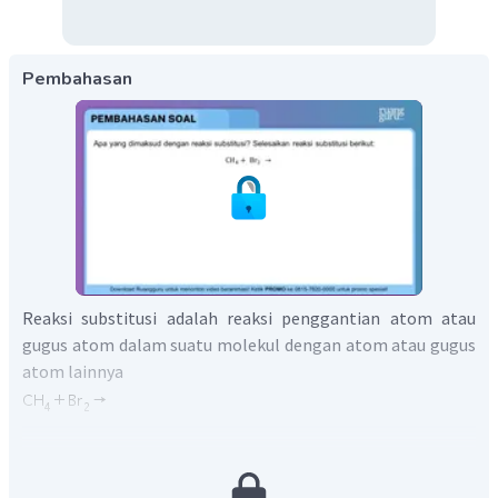
Pembahasan
Reaksi substitusi adalah reaksi penggantian atom atau
gugus atom dalam suatu molekul dengan atom atau gugus
atom lainnya
pada reaksi ini, terjadi penggantian atau subtritusi atom
hidrogen dari
dengan salah satu atom Br dari
,
dimana atom H akan bertukar posisi dengan atom Br dan