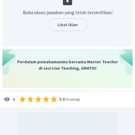
begitu juga sebaliknya, reaksi ini menjadi:
Buka akses jawaban yang telah terverifikasi
jadi, reaksi substitusi merupakan reaksi penggantian
Lihat Iklan
atom atau gugus atom dalam suatu molekul dengan
atom atau gugus atom lainnya dan reaksi substitusinya
menjadi
.
Perdalam pemahamanmu bersama Master Teacher
di sesi Live Teaching, GRATIS!
5.0
3
(
5 rating
)