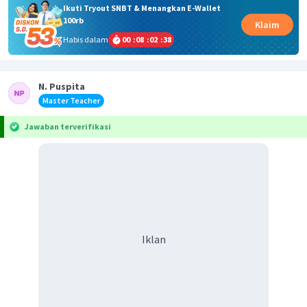
Ikuti Tryout SNBT & Menangkan E-Wallet
100rb
Klaim
Habis dalam
00
:
08
:
02
:
38
N. Puspita
Master Teacher
Jawaban terverifikasi
Iklan