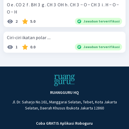
O e . CO 2 ​ f . BH 3 ​ g . CH 3 ​ OH h . CH 3 ​ − O − CH 3 ​ i . H − O −
O − H
2
5.0
Jawaban terverifikasi
Ciri-ciri ikatan polar ....
1
0.0
Jawaban terverifikasi
RUANGGURU HQ
Jl. Dr. Saharjo No.161, Manggarai Selatan, Tebet, Kota Jakarta
Selatan, Daerah Khusus Ibukota Jakarta 12860
Coba GRATIS Aplikasi Roboguru