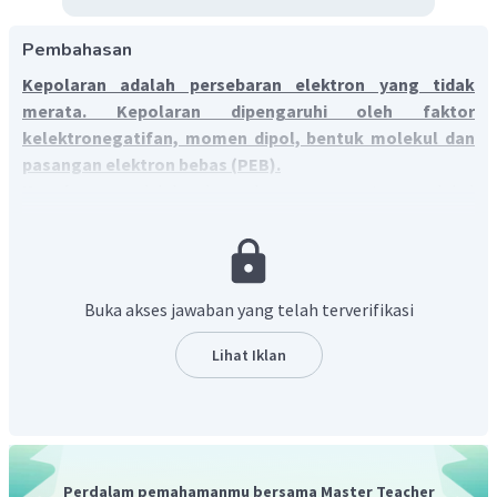
Pembahasan
Kepolaran adalah persebaran elektron yang tidak
merata. Kepolaran dipengaruhi oleh faktor
kelektronegatifan, momen dipol, bentuk molekul dan
pasangan elektron bebas (PEB).
Kepolaran
adalah kecenderungan suatu molekul
terpolarisasi membentuk kutub karena adanya perbedaan
keelektronegatifan dan menyebabkan persebaran elektron
yang tidak merata. Hal ini menyebabkan kecenderungan
elektron untuk tertarik ke salah satu atom yang
Buka akses jawaban yang telah terverifikasi
berikatan. Atom yang lebih kuat menarik elektron ikatan
akan memiliki muatan negatif sebagian (parsial negatif),
Lihat Iklan
sedangkan atom yang lebih lemah dalam menarik elektron
ikatan akan bermuatan parsial positif. Ciri-ciri senyawa
polar adalah:
Berbentuk tidak simetris
Perdalam pemahamanmu bersama Master Teacher