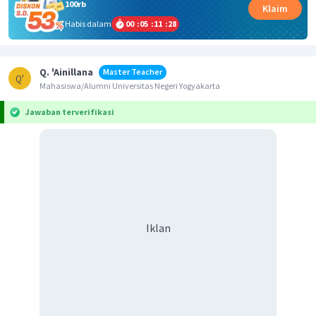
100rb
Klaim
Habis dalam
00
:
05
:
11
:
28
Q. 'Ainillana
Master Teacher
Q'
Mahasiswa/Alumni Universitas Negeri Yogyakarta
Jawaban terverifikasi
Iklan