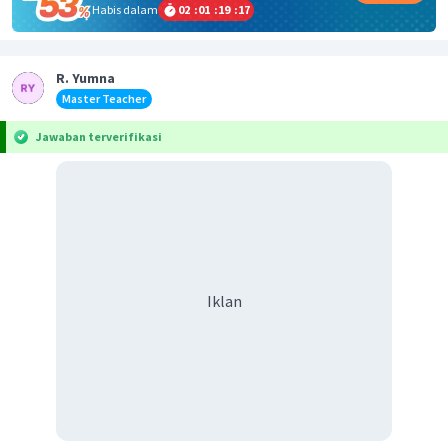
Habis dalam
02
:
01
:
19
:
16
R. Yumna
Master Teacher
Jawaban terverifikasi
Iklan