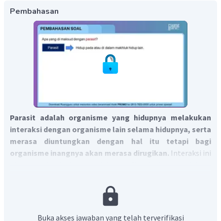
Pembahasan
Parasit adalah organisme yang hidupnya melakukan
interaksi dengan organisme lain selama hidupnya, serta
merasa diuntungkan dengan hal itu tetapi bagi
organisme inangnya akan merasa dirugikan.
Interaksi ini
disebut simbiosis parasitisme. Simbiosis parasitisme
sendiri memiliki pengertian interaksi antara 2 makhluk
hidup yang salah satu dirugikan dan lainnya merasa di
untungkan. Contohnya adalah benalu dengan pohon
mangga sebagai inangnya.
Buka akses jawaban yang telah terverifikasi