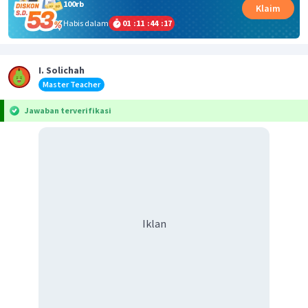
100rb
Klaim
Habis dalam
01
:
11
:
44
:
17
I. Solichah
Master Teacher
Jawaban terverifikasi
Iklan