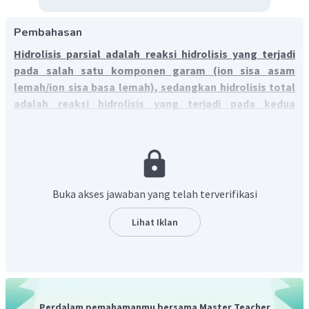
Pembahasan
Hidrolisis parsial adalah reaksi hidrolisis yang terjadi
pada salah satu komponen garam (ion sisa asam
lemah/ion sisa basa lemah), sedangkan hidrolisis total
adalah reaksi hidrolisis yang terjadi pada kedua
komponen garam (ion sisa asam lemah dan ion sisa
basa lemahnya).
Hidrolisis parsial (sebagian) adalah reaksi hidrolisis garam
dimana
hanya salah satu komponen garam yang
bereaksi dengan air
. Dalam air, garam terionisasi menjadi
Buka akses jawaban yang telah terverifikasi
ion positif (ion sisa basa) dan ion negatif (ion sisa asam).
Ion-ion yang dapat bereaksi dengan air hanya ion sisa asam
Lihat Iklan
lemah atau ion sisa basa lemah. Sehingga hidrolisis parsial
terjadi pada garam yang disusun oleh asam kuat-basa
lemah atau asam lemah-basa kuat. Contoh garam-garam
NH
Cl
yang mengalami hidrolisis parsial adalah
(hasil
4
Na
S
reaksi basa lemah dengan asam kuat),
(hasil reaksi
2
Perdalam pemahamanmu bersama Master Teacher