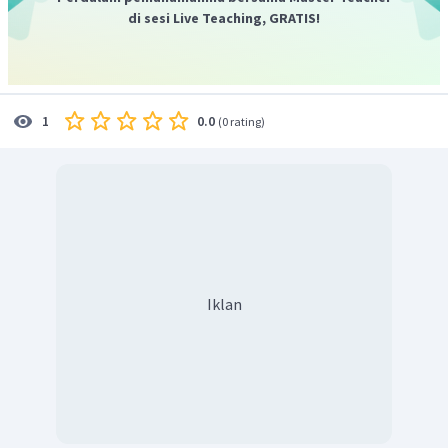
basa kuat dengan asam lemah), dan lain-lain
di sesi Live Teaching, GRATIS!
Hidrolisis total adalah reaksi hidrolisis garam dimana
kedua komponen garam bereaksi dengan air
. Reaksi ini
terjadi pada garam yang disusun oleh anion dari asam
lemah dan kation basa lemah. Berikut adalah contoh
0.0
1
(
0 rating
)
Al
(
NO
)
hidrolisis parsial pada garam
yang tersusun dari
2
3
HNO
Al
(
OH
)
asam lemah
dan basa lemah
. Pada reaksi
2
3
3
+
−
Al
NO
ini, air bereaksi baik dengan ion
maupun ion
.
2
Iklan