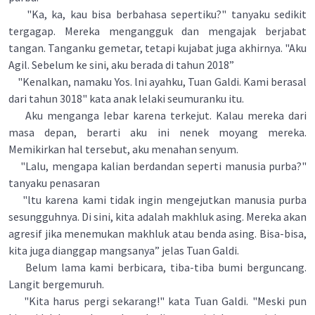
"Ka, ka, kau bisa berbahasa sepertiku?" tanyaku sedikit
tergagap. Mereka mengangguk dan mengajak berjabat
tangan. Tanganku gemetar, tetapi kujabat juga akhirnya. "Aku
Agil. Sebelum ke sini, aku berada di tahun 2018”
"Kenalkan, namaku Yos. lni ayahku, Tuan Galdi. Kami berasal
dari tahun 3018" kata anak lelaki seumuranku itu.
Aku menganga Iebar karena terkejut. Kalau mereka dari
masa depan, berarti aku ini nenek moyang mereka.
Memikirkan hal tersebut, aku menahan senyum.
"Lalu, mengapa kalian berdandan seperti manusia purba?"
tanyaku penasaran
"ltu karena kami tidak ingin mengejutkan manusia purba
sesungguhnya. Di sini, kita adalah makhluk asing. Mereka akan
agresif jika menemukan makhluk atau benda asing. Bisa-bisa,
kita juga dianggap mangsanya” jelas Tuan Galdi.
Belum lama kami berbicara, tiba-tiba bumi berguncang.
Langit bergemuruh.
"Kita harus pergi sekarang!" kata Tuan Galdi. "Meski pun