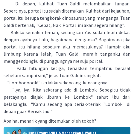
Di depan, kulihat Tuan Galdi melambaikan tangan.
Sepertinya, portal itu sudah ditemukan. Kulihat dari kejauhan,
portal itu berupa tengkorak dinosaurus yang menganga. Tuan
Galdi berteriak, "Cepat, Nak. Portal ini akan segera hilang”.
Kakiku semakin lemah, sedangkan Yos sudah lebih dekat
dengan ayahnya. Lalu, bagaimana denganku? Bagaimana jika
portal itu hilang sebelum aku memasukinya? Hampir aku
limbung karena Ielah, Tuan Galdi meraih tanganku dan
menggendongku di punggungnya menuju portal.
"Pada hitungan ketiga, teriakkan tempatmu berasal
sebelum sampai sini,” jelas Tuan Galdin singkat.
"Lomboooook!" teriakku sekencang-kencangnya.
"lya, iya. Kita sekarang ada di Lombok. Sebegitu tidak
percayanya diajak liburan ke Lombok" sahut lbu dari
belakangku. "Kamu sedang apa teriak-teriak "Lombok" di
depan gua? Berisik tau!"
Apa hal menarik yang ditemukan oleh tokoh?
Ikuti Tryout SNBT & Menangkan E-Wallet