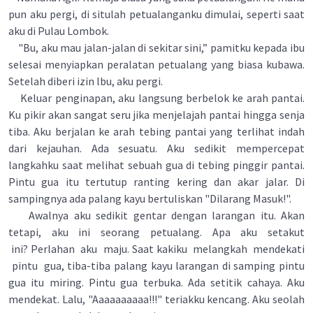
pun aku pergi, di situlah petualanganku dimulai, seperti saat
aku di Pulau Lombok.
"Bu, aku mau jalan-jalan di sekitar sini,” pamitku kepada ibu
selesai menyiapkan peralatan petualang yang biasa kubawa.
Setelah diberi izin lbu, aku pergi.
Keluar penginapan, aku langsung berbelok ke arah pantai.
Ku pikir akan sangat seru jika menjelajah pantai hingga senja
tiba. Aku berjalan ke arah tebing pantai yang terlihat indah
dari kejauhan. Ada sesuatu. Aku sedikit mempercepat
langkahku saat melihat sebuah gua di tebing pinggir pantai.
Pintu gua itu tertutup ranting kering dan akar jalar. Di
sampingnya ada palang kayu bertuliskan "Dilarang Masuk!".
Awalnya aku sedikit gentar dengan larangan itu. Akan
tetapi, aku ini seorang petualang. Apa aku setakut
ini? Perlahan aku maju. Saat kakiku melangkah mendekati
pintu gua, tiba-tiba palang kayu larangan di samping pintu
gua itu miring. Pintu gua terbuka. Ada setitik cahaya. Aku
mendekat. Lalu, "Aaaaaaaaaa!!!" teriakku kencang. Aku seolah