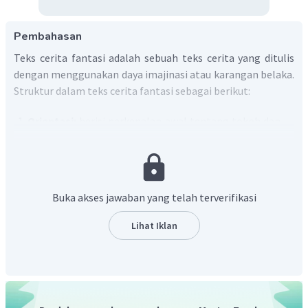
Pembahasan
Teks cerita fantasi adalah sebuah teks cerita yang ditulis
dengan menggunakan daya imajinasi atau karangan belaka.
Struktur dalam teks cerita fantasi sebagai berikut:
Orientasi:
berisi perkenalan awal tentang tokoh dan
latar cerita.
Komplikasi:
berisi masalah yang dihadapi tokoh
dalam cerita.
Resolusi:
berisi penyelesaian dari masalah yang
Buka akses jawaban yang telah terverifikasi
dihadapi tokoh dalam cerita.
Koda:
akhir atau pesan cerita (bersifat opsional).
Lihat Iklan
Berdasarkan kutipan:
"Di mana ini sebenarnya ?" tanyaku masih penasaran dan
terheran-heran dengan keadaan di sekeliling. Segalanya