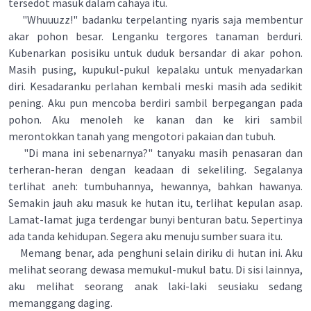
tersedot masuk dalam cahaya itu.
"Whuuuzz!" badanku terpelanting nyaris saja membentur
akar pohon besar. Lenganku tergores tanaman berduri.
Kubenarkan posisiku untuk duduk bersandar di akar pohon.
Masih pusing, kupukul-pukul kepalaku untuk menyadarkan
diri. Kesadaranku perlahan kembali meski masih ada sedikit
pening. Aku pun mencoba berdiri sambil berpegangan pada
pohon. Aku menoleh ke kanan dan ke kiri sambil
merontokkan tanah yang mengotori pakaian dan tubuh.
"Di mana ini sebenarnya?" tanyaku masih penasaran dan
terheran-heran dengan keadaan di sekeliling. Segalanya
terlihat aneh: tumbuhannya, hewannya, bahkan hawanya.
Semakin jauh aku masuk ke hutan itu, terlihat kepulan asap.
Lamat­-lamat juga terdengar bunyi benturan batu. Sepertinya
ada tanda kehidupan. Segera aku menuju sumber suara itu.
Memang benar, ada penghuni selain diriku di hutan ini. Aku
melihat seorang dewasa memukul-mukul batu. Di sisi lainnya,
aku melihat seorang anak laki-laki seusiaku sedang
memanggang daging.