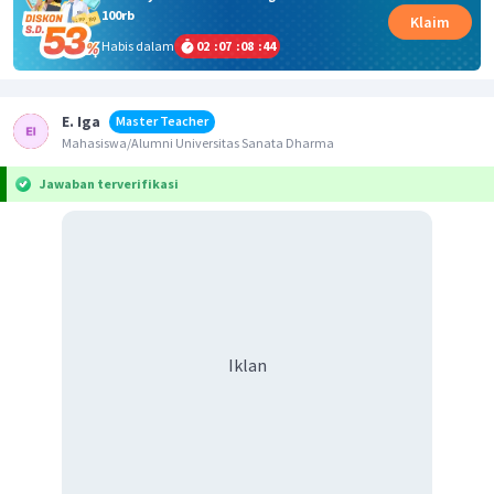
100rb
Klaim
Habis dalam
02
:
07
:
08
:
43
E. Iga
Master Teacher
Mahasiswa/Alumni Universitas Sanata Dharma
Jawaban terverifikasi
Iklan