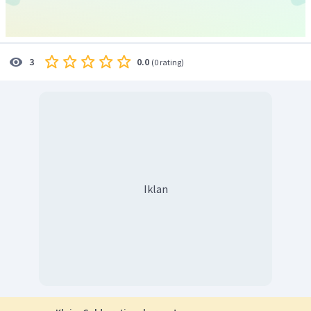
0.0
3
(
0 rating
)
Iklan