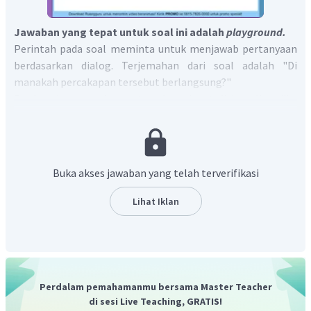
Jawaban yang tepat untuk soal ini adalah
playground.
Perintah pada soal meminta untuk menjawab pertanyaan
berdasarkan dialog. Terjemahan dari soal adalah "Di
manakah percakapan tersebut berlangsung?"
Berdasarkan percakapan tersebut, dapat disimpulkan jika
percakapan mungkin berlangsung di taman bermain atau
playground
.
Dengan demikian, jawaban yang benar adalah
p
layground.
Buka akses jawaban yang telah terverifikasi
Lihat Iklan
Perdalam pemahamanmu bersama Master Teacher
di sesi Live Teaching, GRATIS!