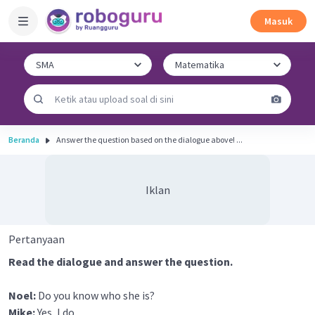
Masuk
Beranda
Answer the question based on the dialogue above! ...
Iklan
Pertanyaan
Read the dialogue and answer the question.
Noel:
Do you know who she is?
Mike:
Yes, I do.