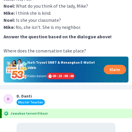
Noel:
What do you think of the lady, Mike?
Mike:
I think she is kind.
Noel:
Is she your classmate?
Mike:
No, she isn't. She is my neighbor.
Answer the question based on the dialogue above!
Where does the conversation take place?
Ikuti Tryout SNBT & Menangkan E-Wallet
100rb
Klaim
Habis dalam
00
:
18
:
09
:
48
D. Danti
Master Teacher
Jawaban terverifikasi