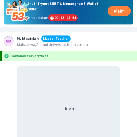
Ikuti Tryout SNBT & Menangkan E-Wallet
100rb
Klaim
Habis dalam
00
:
13
:
15
:
58
N. Mazidah
Master Teacher
Mahasiswa/Alumni Universitas Islam Jember
Jawaban terverifikasi
Iklan