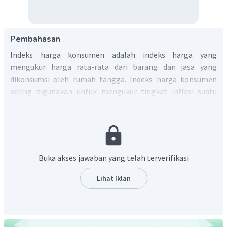
Pembahasan
Indeks harga konsumen adalah indeks harga yang
mengukur harga rata-rata dari barang dan jasa yang
dikonsumsi oleh rumah tangga. Indeks harga konsumen
sering digunakan untuk mengukur tingkat inflasi suatu
negara. Indeks harga konsumen merupakan ukuran biaya
keseluruhan barang dan jasa yang dibeli oleh konsumen
yang digunakan untuk mengamati perubahan dalam biaya
hidup sepanjang waktu. Indeks harga Konsumen
merupakan persentase yang digunakan untuk menganalisis
Buka akses jawaban yang telah terverifikasi
tingkat atau laju inflasi yang menjadi salah satu indikator
digunakan pemerintah untuk mengukur inflasi.
Lihat Iklan
Jadi, angka yang menggambarkan perbandingan
perubahan harga barang dan jasa yang dibeli konsumen
pada waktu tertentu dinamakan indeks harga
konsumen.