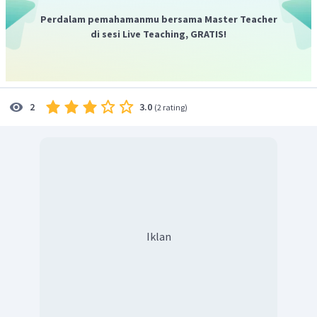
Perdalam pemahamanmu bersama Master Teacher
di sesi Live Teaching, GRATIS!
3.0
2
(
2 rating
)
Iklan