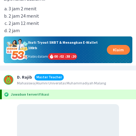
3 jam 2 menit
2 jam 24 menit
2 jam 12 menit
2 jam
Ikuti Tryout SNBT & Menangkan E-Wallet
100rb
Klaim
Habis dalam
00
:
02
:
38
:
20
D. Rajib
Master Teacher
Mahasiswa/Alumni Universitas Muhammadiyah Malang
Jawaban terverifikasi