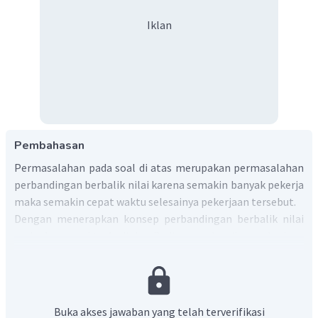
Iklan
Pembahasan
Permasalahan pada soal di atas merupakan permasalahan
perbandingan berbalik nilai karena semakin banyak pekerja
maka semakin cepat waktu selesainya pekerjaan tersebut.
Dengan menerapkan konsep perbandingan berbalik nilai
maka lama waktu Andi dan Budi menyelesaikan pekerjaan
tersebut bersama-sama adalah sebagai berikut.
Buka akses jawaban yang telah terverifikasi