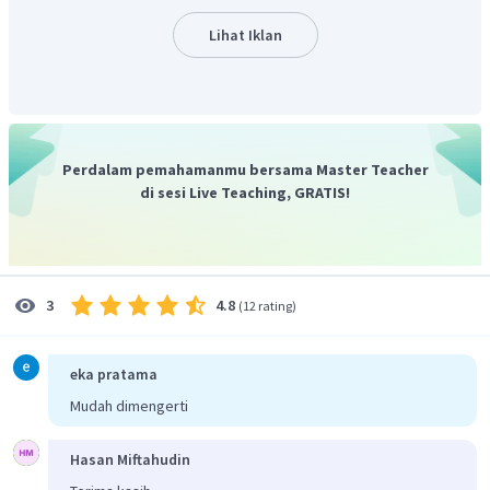
Lihat Iklan
Perdalam pemahamanmu bersama Master Teacher
di sesi Live Teaching, GRATIS!
Dengan demikian lama waktu yang diperlukan adalah
.
Oleh karena itu, jawaban yang benar adalah B.
4.8
3
(
12 rating
)
eka pratama
Mudah dimengerti
Hasan Miftahudin