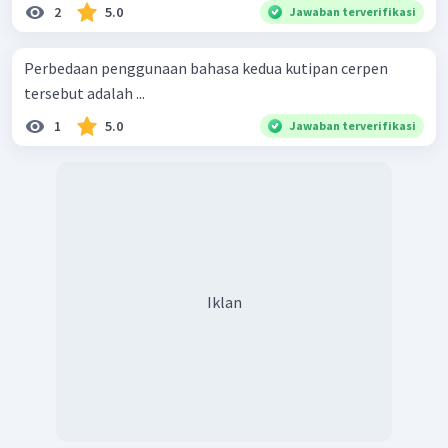
mengantarnya.), hiperbola (Deru motornya kian
2
5.0
Jawaban terverifikasi
sayup, begitu jauh)dan metafora (Lenyap
kenangan kita, hilang juga saya).
Perbedaan penggunaan bahasa kedua kutipan cerpen
tersebut adalah ...
1
5.0
Jawaban terverifikasi
Iklan