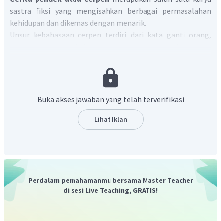
sastra fiksi yang mengisahkan berbagai permasalahan
kehidupan dan dikemas dengan menarik.
Unsur kebahasaan cerpen terdiri dari kata ganti orang,
keterangan waktu, kata benda khusus, uraian deskripsi, dan
gaya bahasa/majas.
Unsur kebahasaan yang terdapat dalam kutipan cerpen
tersebut adalah:
Buka akses jawaban yang telah terverifikasi
Kata ganti orang: mereka, ia, saya, kita, dan dia.
Berdasarkan kutipan: pembongkaran rumah tua
Lihat Iklan
mereka, la hanya tersenyum, Dia tak mau dengar,
Saya mau pindah ke Ratte, Lenyap kenangan kita.
Keterangan waktu: masih subuh, saat. Berdasarkan
kutipan: Masih subuh, saat Kakek akan bersiap ke
kebun, tak juga muncul saat rumah selesai.
Perdalam pemahamanmu bersama Master Teacher
Kata benda khusus: rumah panggung, rumah batu.
di sesi Live Teaching, GRATIS!
Berdasarkan kutipan: Pembangunan rumah batu
dimulai, tetap tinggal di rumah panggung.