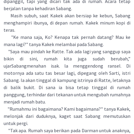
dipanggil, tapi yang dicari tak ada di rumah. Acara tetap
berjalan tanpa kehadiran Sabang.
Masih subuh, saat Kakek akan bersiap ke kebun, Sabang
menghampiri ibunya, di depan rumah. Kakek minum kopi di
teras.
"Ke mana saja, Ko? Kenapa tak pernah datang? Mau ke
mana lagi?" tanya Kakek melambai pada Sabang.
"Saya mau pindah ke Ratte. Tak ada lagi yang sanggup saya
bikin di sini, rumah kita juga sudah berubah,”
ujarSabangmenahan isak. la menggendong ransel. Di
motornya ada satu tas besar lagi, dipegang oleh Sarti, istri
Sabang. Ia akan tinggal di kampung istrinya di Ratte, letaknya
di balik bukit. Di sana ia bisa tetap tinggal di rumah
panggung, terhindar dari tekanan untuk mengubah rumahnya
menjadi rumah batu.
"Rumahmu ini bagaimana? Kami bagaimana?" tanya Kakek,
melonjak dari duduknya, kaget saat Sabang memutuskan
untuk pergi.
"Tak apa. Rumah saya berikan pada Darman untuk anaknya,