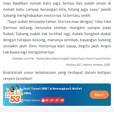
mau dijadikan rumah batu juga. Semua kan sudah aman di
rumah batu. Lenyap kenangan kita, hilang juga saya," jawab
Sabang menghidupkan motornya. Ia berlalu, sedih.
"Saya sudah berusaha tahan. Dia tak mau dengar," tiba-tiba
Darman datang, berusaha selekas mungkin sampai pada
Kakek. Sabang sudah tak terlihat lagi. Kakek Songkok duduk
dengan tatapan kosong, matanya sembab, bayangan Sabang
semakin jauh. Deru motornya kian sayup, begitu jauh. Angin
tak kuasa lagi mengantarnya.
(Sumber:
Lina P.W., " Rumah Batu Kakek Songkok" dalam Kasur Tanah Cerpen Pilihan
Kompas 2017, Jakarta, Kompas, 2018
)
Analisislah unsur kebahasaan yang terdapat dalam kutipan
cerpen tersebut!
Ikuti Tryout SNBT & Menangkan E-Wallet
100rb
Klaim
Habis dalam
01
:
17
:
47
:
37