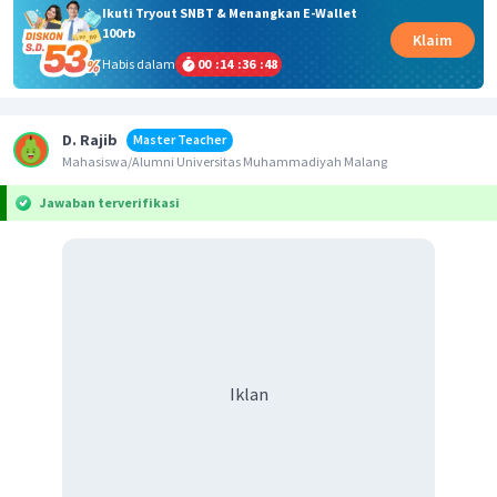
Ikuti Tryout SNBT & Menangkan E-Wallet
100rb
Klaim
Habis dalam
00
:
14
:
36
:
48
D. Rajib
Master Teacher
Mahasiswa/Alumni Universitas Muhammadiyah Malang
Jawaban terverifikasi
Iklan