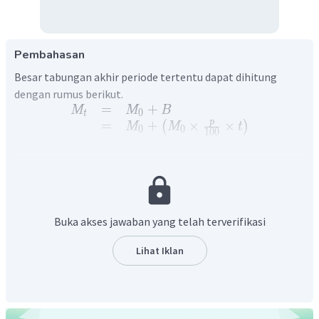
Pembahasan
Besar tabungan akhir periode tertentu dapat dihitung
dengan rumus berikut.
=
+
M
M
B
0
t
p
=
+
×
×
(
)
M
M
t
0
0
100
dengan
=
tabungan
pada
akhir
periode
ke
−
t
M
t
=
modal
awal
M
0
=
persentase
bunga
p
=
waktu
t
Buka akses jawaban yang telah terverifikasi
Diketahui:
=
Rp
15.000.000
,
00
M
0
Lihat Iklan
=
18%
p
=
1
t
Ditanya:
?
M
1
Jawab: