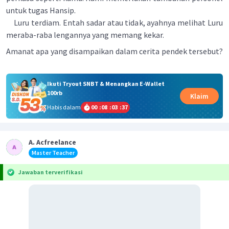
untuk tugas Hansip.
Luru terdiam. Entah sadar atau tidak, ayahnya melihat Luru
meraba-raba lengannya yang memang kekar.
Amanat apa yang disampaikan dalam cerita pendek tersebut?
Ikuti Tryout SNBT & Menangkan E-Wallet
100rb
Klaim
Habis dalam
00
:
08
:
03
:
36
A. Acfreelance
Master Teacher
Jawaban terverifikasi