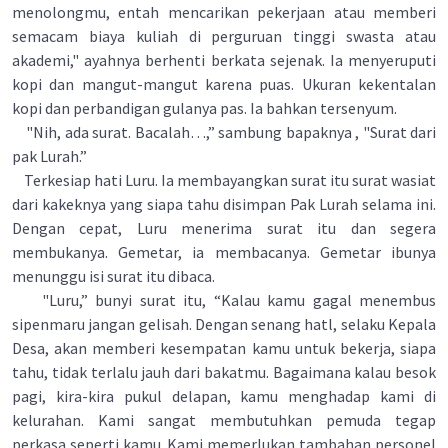
menolongmu, entah mencarikan pekerjaan atau memberi
semacam biaya kuliah di perguruan tinggi swasta atau
akademi," ayahnya berhenti berkata sejenak. Ia menyeruputi
kopi dan mangut-mangut karena puas. Ukuran kekentalan
kopi dan perbandigan gulanya pas. Ia bahkan tersenyum.
"Nih, ada surat. Bacalah…,” sambung bapaknya , "Surat dari
pak Lurah.”
Terkesiap hati Luru. Ia membayangkan surat itu surat wasiat
dari kakeknya yang siapa tahu disimpan Pak Lurah selama ini.
Dengan cepat, Luru menerima surat itu dan segera
membukanya. Gemetar, ia membacanya. Gemetar ibunya
menunggu isi surat itu dibaca.
"Luru,” bunyi surat itu, “Kalau kamu gagal menembus
sipenmaru jangan gelisah. Dengan senang hatl, selaku Kepala
Desa, akan memberi kesempatan kamu untuk bekerja, siapa
tahu, tidak terlalu jauh dari bakatmu. Bagaimana kalau besok
pagi, kira-kira pukul delapan, kamu menghadap kami di
kelurahan. Kami sangat membutuhkan pemuda tegap
perkasa seperti kamu. Kami memerlukan tambahan personel