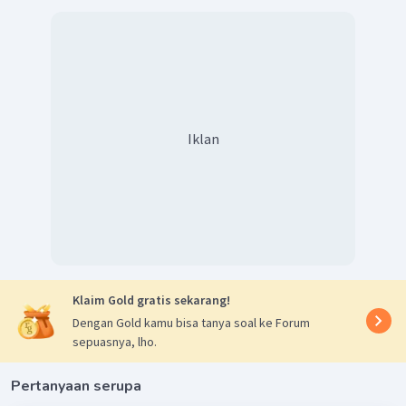
Iklan
Klaim Gold gratis sekarang!
Dengan Gold kamu bisa tanya soal ke Forum
sepuasnya, lho.
Pertanyaan serupa