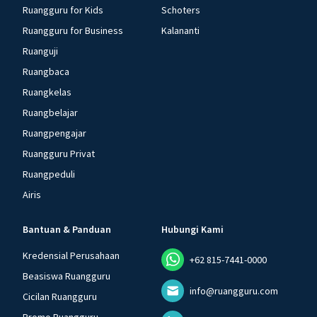
Ruangguru for Kids
Schoters
Ruangguru for Business
Kalananti
Ruanguji
Ruangbaca
Ruangkelas
Ruangbelajar
Ruangpengajar
Ruangguru Privat
Ruangpeduli
Airis
Bantuan & Panduan
Hubungi Kami
Kredensial Perusahaan
+62 815-7441-0000
Beasiswa Ruangguru
info@ruangguru.com
Cicilan Ruangguru