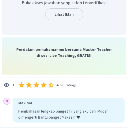
Buka akses jawaban yang telah terverifikasi
ketika menguji ujian SMA.
Lihat Iklan
Dengan demikian jawaban yang benar adalah
berusahalah dengan sungguh-sungguh dalam mengejar
impian karena penyesalan selalu datang terlambat.
Perdalam pemahamanmu bersama Master Teacher
di sesi Live Teaching, GRATIS!
4.6
3
(
6 rating
)
Makima
Pembahasan lengkap banget Ini yang aku cari! Mudah
dimengerti Bantu banget Makasih ❤️