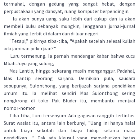
termahal, dengan gedung yang sangat hebat, dengan
perpustakaan yang dahsyat, ruang komputer berpendingin.
Ia akan punya uang saku lebih dari cukup dan ia akan
membeli buku sebanyak mungkin, lengganan jurnal-jurnal
ilmiah yang terbit di dalam dan di luar negeri.
"Tetapi,” pikirnya tiba-tiba, "Apakah setelah selesai kuliah
ada jaminan pekerjaan?"
Luru termenung. Ia pernah mendengar kabar bahwa cucu
Mbah Joyo yang sulung,
Mas Lantip, hingga sekarang masih menganggur. Padahal,
Mas Lantip seorang sarjana. Demikian pula, saudara
sepupunya, Sulonthong, yang berijazah sarjana pendidikan
umum itu. Ia melihat sendiri Mas Sulonthong sering
nongkrong di toko Pak Bluder itu, membantu menjual
nomor-nomor.
Tiba-tiba, Luru tersenyum. Ada gagasan canggih terlintas.
Surat wasiat itu, antara lain berbunyi, "Uang ini hanya halal
untuk biaya sekolah dan biaya hidup selama masa
pendidikan….” Tak ada klausul yang menyebutkan batas