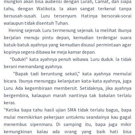
mungkin akan bisa audiensi dengan Lurah, Camat, dan siapa
tahu, dengan Walikota. Ia akan sangat terkenal tanpa
bersusah-susah. Luru tersenyum. Hatinya bersorak-sorai
walaupun tidak disentuh Tuhan.
Hening sejenak. Luru termenung sejenak. Ia melihat ibunya
berjalan menuju pintu depan, kemudian terdengar suara
batuk-batuk ayahnya yang kemudian disusul permintaan agar
kopinya segera dibawa ke meja kamar depan.
"Duduk!" kata ayahnya penuh wibawa. Luru duduk. Ia tidak
berani memandang ayahnya.
"Bapak tadi beruntung sekali,” kata ayahnya memulai
bicara. lbunya menunggu kelanjutan kata-kata ayahnya, juga
Luru. Ada kegembiraan membersit. Setidaknya, jika ayahnya
bergembira, kalaupun marah nantinya tak bakalan terlalu
keras.
"Ketika bapa tahu hasil ujian SMA tidak terlalu bagus, bapa
mulai memikirkan pekerjaan untukmu seandainya kau gagal
menembus sipenmaru. Di samping itu, bapa juga mikir
kemungkinan kalau ada orang yang baik hati bisa