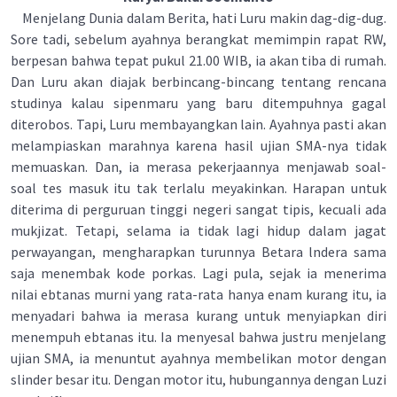
Menjelang Dunia dalam Berita, hati Luru makin dag-dig-dug.
Sore tadi, sebelum ayahnya berangkat memimpin rapat RW,
berpesan bahwa tepat pukul 21.00 WIB, ia akan tiba di rumah.
Dan Luru akan diajak berbincang-bincang tentang rencana
studinya kalau sipenmaru yang baru ditempuhnya gagal
diterobos. Tapi, Luru membayangkan lain. Ayahnya pasti akan
melampiaskan marahnya karena hasil ujian SMA-nya tidak
memuaskan. Dan, ia merasa pekerjaannya menjawab soal-
soal tes masuk itu tak terlalu meyakinkan. Harapan untuk
diterima di perguruan tinggi negeri sangat tipis, kecuali ada
mukjizat. Tetapi, selama ia tidak lagi hidup dalam jagat
perwayangan, mengharapkan turunnya Betara lndera sama
saja menembak kode porkas. Lagi pula, sejak ia menerima
nilai ebtanas murni yang rata-rata hanya enam kurang itu, ia
menyadari bahwa ia merasa kurang untuk menyiapkan diri
menempuh ebtanas itu. Ia menyesal bahwa justru menjelang
ujian SMA, ia menuntut ayahnya membelikan motor dengan
slinder besar itu. Dengan motor itu, hubungannya dengan Luzi