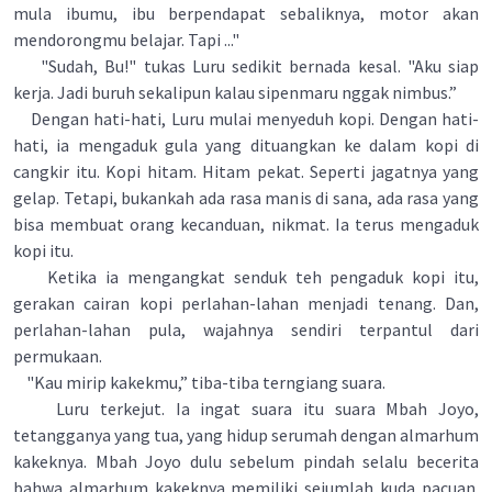
mula ibumu, ibu berpendapat sebaliknya, motor akan
mendorongmu belajar. Tapi ..."
"Sudah, Bu!" tukas Luru sedikit bernada kesal. "Aku siap
kerja. Jadi buruh sekalipun kalau sipenmaru nggak nimbus.”
Dengan hati-hati, Luru mulai menyeduh kopi. Dengan hati-
hati, ia mengaduk gula yang dituangkan ke dalam kopi di
cangkir itu. Kopi hitam. Hitam pekat. Seperti jagatnya yang
gelap. Tetapi, bukankah ada rasa manis di sana, ada rasa yang
bisa membuat orang kecanduan, nikmat. Ia terus mengaduk
kopi itu.
Ketika ia mengangkat senduk teh pengaduk kopi itu,
gerakan cairan kopi perlahan-lahan menjadi tenang. Dan,
perlahan-lahan pula, wajahnya sendiri terpantul dari
permukaan.
"Kau mirip kakekmu,” tiba-tiba terngiang suara.
Luru terkejut. Ia ingat suara itu suara Mbah Joyo,
tetangganya yang tua, yang hidup serumah dengan almarhum
kakeknya. Mbah Joyo dulu sebelum pindah selalu becerita
bahwa almarhum kakeknya memiliki sejumlah kuda pacuan.