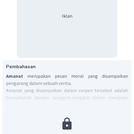
Iklan
Pembahasan
Amanat
merupakan pesan moral yang disampaikan
pengarang dalam sebuah cerita.
Amanat yang disampaikan dalam cerpen tersebut adalah
berusahalah dengan sungguh-sungguh dalam mengejar
impian karena penyesalan selalu datang terlambat.
Berdasarkan kutipan: Ia menyesal bahwa justru menjelang
ujian SMA, ia menuntut ayahnya membelikan motor dengan
slinder besar itu. Kalimat tersebut menunjukkan
penyesalan tokoh utama yang tidak sungguh-sungguh