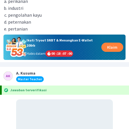
perikanan
industri
pengolahan kayu
peternakan
pertanian
Ikuti Tryout SNBT & Menangkan E-Wallet
100rb
Klaim
Habis dalam
00
:
18
:
07
:
00
A. Kusuma
Master Teacher
Jawaban terverifikasi