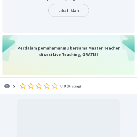
Sehingga jawaban D. peternakan cocok sebagai aktivitas
Lihat Iklan
penduduk NTT.
Perdalam pemahamanmu bersama Master Teacher
di sesi Live Teaching, GRATIS!
0.0
5
(
0 rating
)