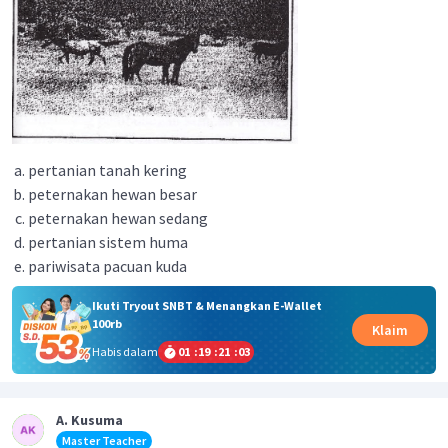
pertanian tanah kering
peternakan hewan besar
peternakan hewan sedang
pertanian sistem huma
pariwisata pacuan kuda
Ikuti Tryout SNBT & Menangkan E-Wallet
100rb
Klaim
Habis dalam
01
:
19
:
21
:
02
A. Kusuma
Master Teacher