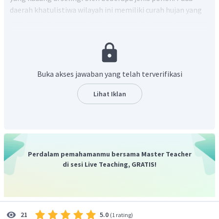
daerah khatulistiwa wilayah ini memiliki curah hujan yang
musiman, hujannya sedang dan menyebabkan suhu
kawasannya cendrung panas sepanjang tahun. Daerah ini
memiliki tingkat porositas yang baik. Jika curah hujan
rendah < 100 mm/tahun maka akan berubah menjadi semak
belukar. Keadaan inilah yang kemudian membuat aktivitas
Buka akses jawaban yang telah terverifikasi
yang cocok untuk dilakukan adalah peternakan. Padang
rumput yang luas cocok untuk pengembalaan dan
Lihat Iklan
peternakan hewan besar. Jawaban yang tepat adalah B.
peternakan hewan besar.
Perdalam pemahamanmu bersama Master Teacher
di sesi Live Teaching, GRATIS!
5.0
21
(
1 rating
)