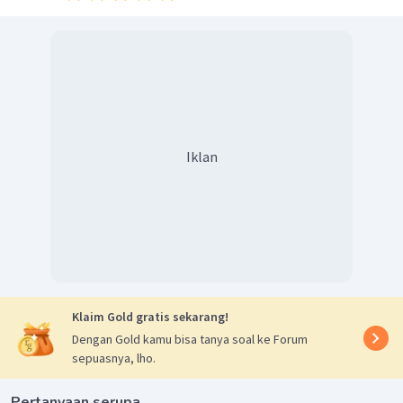
Iklan
Klaim Gold gratis sekarang!
Dengan Gold kamu bisa tanya soal ke Forum
sepuasnya, lho.
Pertanyaan serupa