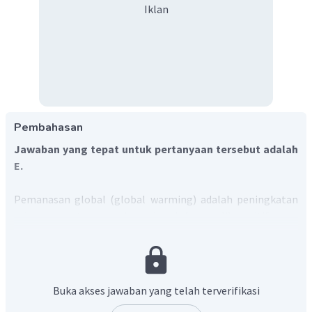
Iklan
Pembahasan
Jawaban yang tepat untuk pertanyaan tersebut adalah
E.
Pemanasan global (global warming) adalah peningkatan
suhu rata-rata permukaan bumi (anomali) positif yang
berlangsung secara terus menerus. Aktivitas manusia yang
dapat meningkatkan pemanasan global di antaranya:
Polusi karbon dioksida dari pembangkit listrik bahan
Buka akses jawaban yang telah terverifikasi
bakar fosil.