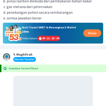
polusi karbon dioksida dari pembakaran bahan bakar
gas metana dari peternakan
penebangan pohon secara sembarangan
semua jawaban benar
Ikuti Tryout SNBT & Menangkan E-Wallet
100rb
Klaim
Habis dalam
00
:
11
:
18
:
34
Y. Maghfirah
Master Teacher
Jawaban terverifikasi