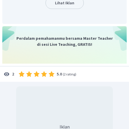
Polusi karbondloksida darl pembakaran bahan bakar
Lihat Iklan
untuk transportasi.
Gas metana dari peternakan dan pertanian.
Aktivitas penebangan pohon.
Penggunaan pupuk kimia yang berlebihan.
Perdalam pemahamanmu bersama Master Teacher
di sesi Live Teaching, GRATIS!
Dengan demikian, semua pilihan jawaban di atas adalah
benar.
Oleh karena itu, jawaban yang benar adalah E.
5.0
2
(
2 rating
)
Iklan