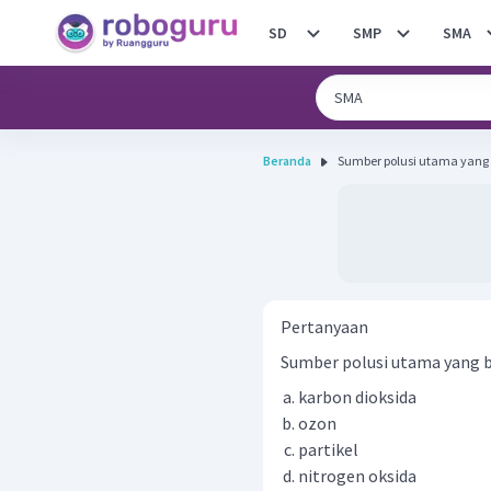
SD
SMP
SMA
Beranda
Sumber polusi utama yang be
Pertanyaan
Sumber polusi utama yang ber
karbon dioksida
ozon
partikel
nitrogen oksida