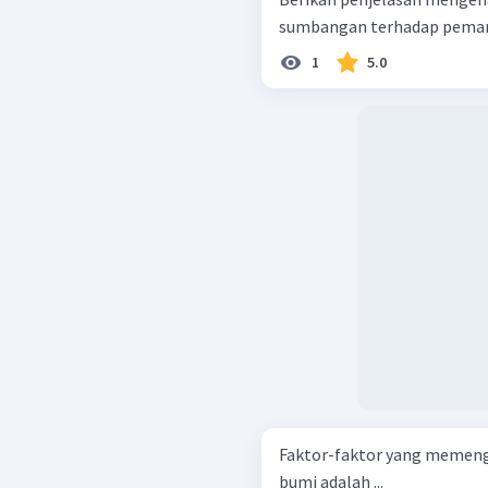
sumbangan terhadap peman
1
5.0
Faktor-faktor yang memenga
bumi adalah ...