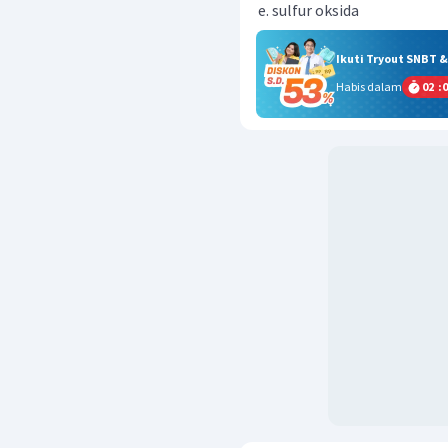
sulfur oksida
Ikuti Tryout SNBT 
Habis dalam
02
:
0