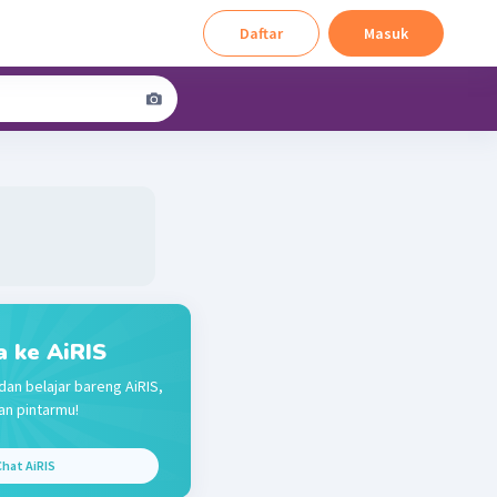
Daftar
Masuk
a ke AiRIS
dan belajar bareng AiRIS,
n pintarmu!
hat AiRIS