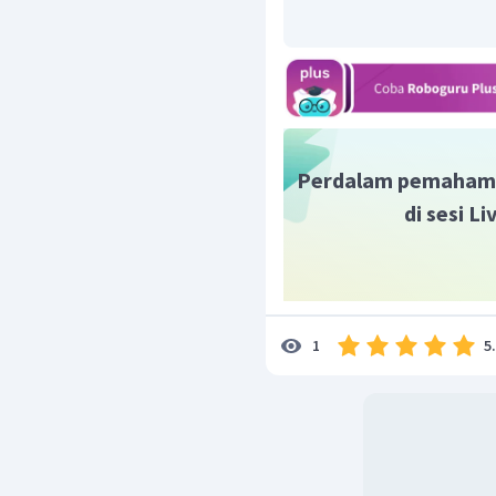
Oleh karena itu, jawaba
Perdalam pemaham
di sesi L
5
1