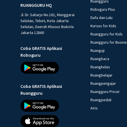
Ruangguru
RUANGGURU HQ
Roboguru Plus
Jl. Dr. Saharjo No.161, Manggarai
Dafa dan Lulu
Selatan, Tebet, Kota Jakarta
Kursus for Kids
Selatan, Daerah Khusus Ibukota
Jakarta 12860
Ruangguru for Kids
Ruangguru for Busin
Coba GRATIS Aplikasi
Ruanguji
Roboguru
Ruangbaca
Ruangkelas
Ruangbelajar
Ruangpengajar
Coba GRATIS Aplikasi
Ruangguru Privat
Ruangguru
Ruangpeduli
Airis