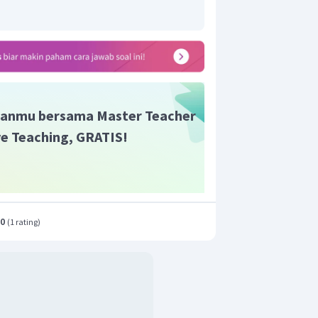
n yang tepat adalah A.
anmu bersama Master Teacher
ive Teaching, GRATIS!
.0
(
1 rating
)