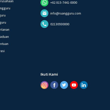
erusahaan
+62 815-7441-0000
angguru
info@ruangguru.com
guru
guru
02130930000
ntanan
gaduan
entuan
vasi
Ikuti Kami