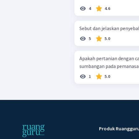
4
4.6
Sebut dan jelaskan penyeb
5
5.0
Apakah pertanian dengan c
sumbangan pada pemanasan
1
5.0
Produk Ruanggur