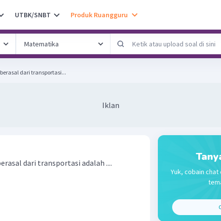
UTBK/SNBT
Produk Ruangguru
rasal dari transportasi...
Iklan
Tany
asal dari transportasi adalah ....
Yuk, cobain chat 
tema
C