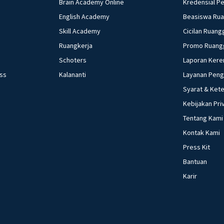
Brain Academy Online
Kredensial P
English Academy
Beasiswa Ru
Skill Academy
Cicilan Ruang
Ruangkerja
Promo Ruang
Schoters
Laporan Kere
ess
Kalananti
Layanan Pen
Syarat & Ket
Kebijakan Pri
Tentang Kami
Kontak Kami
Press Kit
Bantuan
Karir