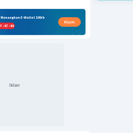
& Menangkan E-Wallet 100rb
Klaim
7
:
47
:
43
Iklan