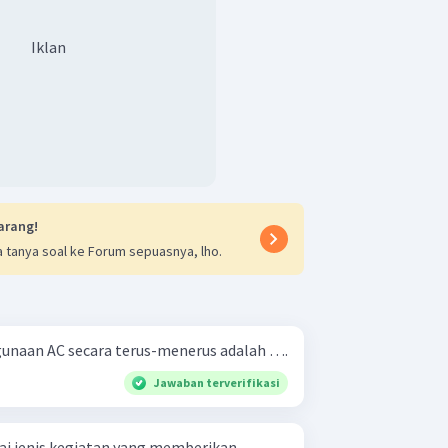
Iklan
arang!
 tanya soal ke Forum sepuasnya, lho.
ggunaan AC secara terus-menerus adalah ….
Jawaban terverifikasi
ai jenis kegiatan yang memberikan