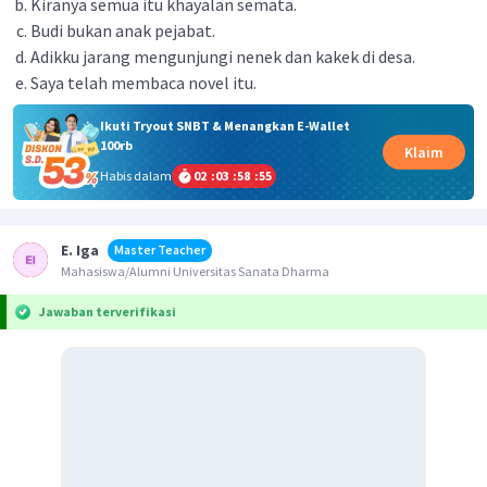
Kiranya semua itu khayalan semata.
Budi bukan anak pejabat.
Adikku jarang mengunjungi nenek dan kakek di desa.
Saya telah membaca novel itu.
Ikuti Tryout SNBT & Menangkan E-Wallet
100rb
Klaim
Habis dalam
02
:
03
:
58
:
55
E. Iga
Master Teacher
Mahasiswa/Alumni Universitas Sanata Dharma
Jawaban terverifikasi