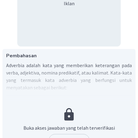
Iklan
Pembahasan
Adverbia adalah kata yang memberikan keterangan pada
verba, adjektiva, nomina predikatif, atau kalimat. Kata-kata
yang termasuk kata adverbia yang berfungsi untuk
menyatakan sebagai berikut:
waktu: sudah, telah, sedang, lagi, tengah, akan,
belum, masih, baru, pernah, sempat
sikap batin: ingin, mau, hendak, suka, segan
perkenan: boleh, wajib, harus, mesti, jangan, dilarang
Buka akses jawaban yang telah terverifikasi
kekerapan (frekuensi): jarang, sering, kadang-kadang,
sekali, dua kali