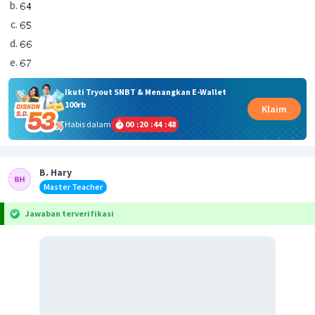
Ikuti Tryout SNBT & Menangkan E-Wallet
100rb
Klaim
Habis dalam
00
:
20
:
44
:
48
B. Hary
Master Teacher
Jawaban terverifikasi