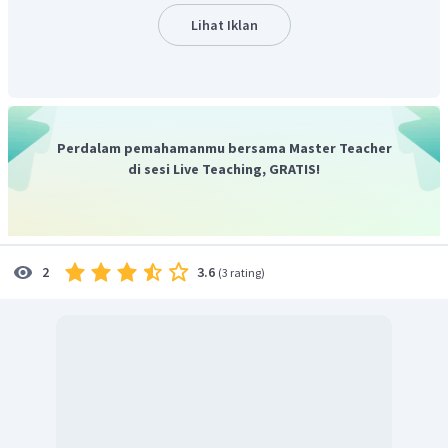
Lihat Iklan
Jumlah bilangan prima antara
sampai
(inklusif) adalah
bilangan.
Bilangan genap adalah bilangan bulat yang merupakan kelipatan
.
Dengan demikian, bilangan genap antara
sampai
(inklusif)
Perdalam pemahamanmu bersama Master Teacher
adalah
di sesi Live Teaching, GRATIS!
3.6
2
(
3 rating
)
yang berjumlah
bilangan.
Dari bilangan antara
sampai
(inkulsif), terdapat satu bilangan
yang merupakan bilangan prima dan juga bilangan genap sekaligus,
yaitu bilangan
. Dengan demikian, karena bilangan
tidak dihitung
dua kali, banyak bilangan prima atau genap antara
sampai
(inkulsif) adalah
bilangan.
Dari
bilangan bulat prima atau genap antara
sampai