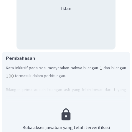
Iklan
Pembahasan
Kata inklusif pada soal menyatakan bahwa bilangan
dan bilangan
termasuk dalam perhitungan.
Bilangan prima adalah bilangan asli yang lebih besar dari
yang
hanya bisa dibagi oleh
dan bilangan itu sendiri. Dengan demikian,
bilangan prima antara
sampai
(inklusif) adalah sebagai
berikut.
Buka akses jawaban yang telah terverifikasi