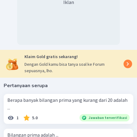
Iklan
(inkulsif), terdapat
bilangan yang dapat dibagi
, yaitu
, sehingga sisanya
merupakan bilangan yang tidak dapat dibagi
yang berjumlah
bilangan.
Jadi, banyak bilangan bilangan bulat prima atau genap antara
sampai
(inklusif) yang tidak dapat dibagi
adalah
bilangan.
Jadi, jawaban yang tepat adalah A.
Klaim Gold gratis sekarang!
Dengan Gold kamu bisa tanya soal ke Forum
sepuasnya, lho.
Pertanyaan serupa
Berapa banyak bilangan prima yang kurang dari 20 adalah
...
1
5.0
Jawaban terverifikasi
Bilangan prima adalah ...