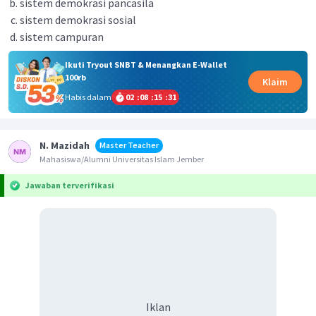
sistem demokrasi pancasila
sistem demokrasi sosial
sistem campuran
Ikuti Tryout SNBT & Menangkan E-Wallet
100rb
Klaim
Habis dalam
02
:
08
:
15
:
31
N. Mazidah
Master Teacher
Mahasiswa/Alumni Universitas Islam Jember
Jawaban terverifikasi
Iklan