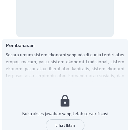
Pembahasan
Secara umum sistem ekonomi yang ada di dunia terdiri atas
empat macam, yaitu sistem ekonomi tradisional, sistem
ekonomi pasar atau liberal atau kapitalis, sistem ekonomi
terpusat atau terpimpin atau komando atau sosialis, dan
sistem ekonomi campuran. Sistem perekonomian yang
digunakan oleh Indonesia sendiri merupakan sistem
ekonomi campuran yang bernama sistem
ekonomi pancasila yang diatur dalam UUD 1945 Pasal 33.
Jadi, jawaban yang sesuai adalah B.
Buka akses jawaban yang telah terverifikasi
Lihat Iklan